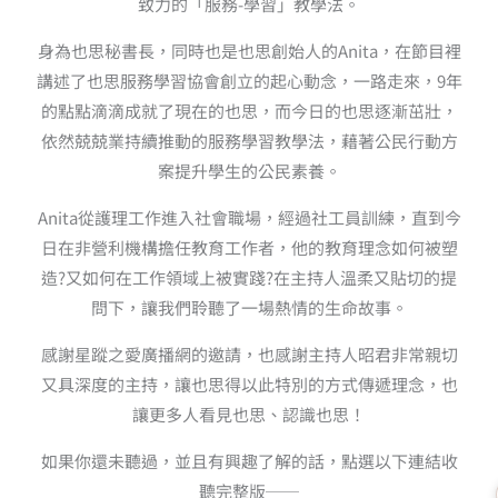
致力的「服務-學習」教學法。
身為也思秘書長，同時也是也思創始人的Anita，在節目裡
講述了也思服務學習協會創立的起心動念，一路走來，9年
的點點滴滴成就了現在的也思，而今日的也思逐漸茁壯，
依然兢兢業持續推動的服務學習教學法，藉著公民行動方
案提升學生的公民素養。
Anita從護理工作進入社會職場，經過社工員訓練，直到今
日在非營利機構擔任教育工作者，他的教育理念如何被塑
造?又如何在工作領域上被實踐?在主持人溫柔又貼切的提
問下，讓我們聆聽了一場熱情的生命故事。
感謝星蹤之愛廣播網的邀請，也感謝主持人昭君非常親切
又具深度的主持，讓也思得以此特別的方式傳遞理念，也
讓更多人看見也思、認識也思！
如果你還未聽過，並且有興趣了解的話，點選以下連結收
聽完整版──