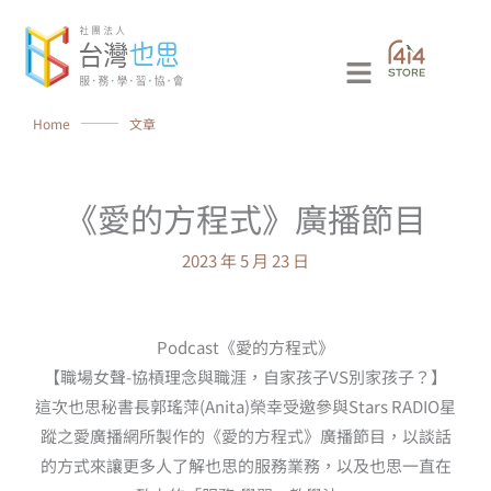
跳
至
Main
主
要
Menu
Home
⸻
文章
內
容
《愛的方程式》廣播節目
2023 年 5 月 23 日
Podcast《愛的方程式》
【職場女聲-協槓理念與職涯，自家孩子VS別家孩子？】
這次也思秘書長郭瑤萍(Anita)榮幸受邀參與Stars RADIO星
蹤之愛廣播網所製作的《愛的方程式》廣播節目，以談話
的方式來讓更多人了解也思的服務業務，以及也思一直在