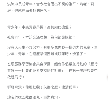
洪流中長成青年，當今社會層出不窮的躺平、啃老、繭
居，也就充滿著各個角落。
青少年，本該青春昂揚，為何如此疲憊？
社會青年，本該充滿理想，為何節節退縮？
沒有人天生不想努力。有很多像你我一樣努力的兒童、青
少年、青年，在經歷某個困難或瓶頸時，滑落了。
也思服務學習協會與自學團一起合作倡議並行動的「雁行
共好——社會退縮者支持陪伴計畫」，在第一場座談會中
啟程飛行。
群雁齊飛，偉麗壯觀；失群之雁，淒清孤單。
讓我們找回離群雁兒，重聚齊飛。