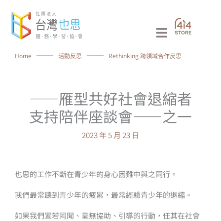
跳
至
Main
主
要
Menu
Home
⸻
活動反思
⸻
Rethinking 跨領域合作反思
內
容
——雁型共好社會退縮者
支持陪伴座談會——之一
2023 年 5 月 23 日
也思的工作不斷在青少年的身心困難中與之同行。
我們最常聽到青少年的疲累，最常經驗青少年的退縮。
如果我們置若罔聞、毫無協助、引導的行動，任其在社會