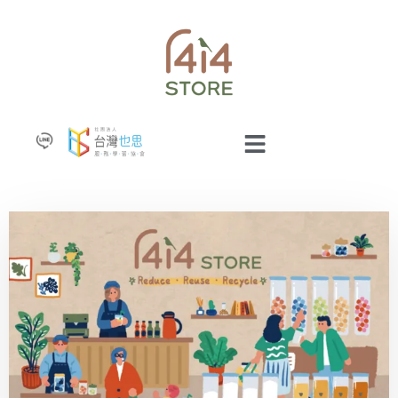
跳
至
主
要
內
容
Main
Menu