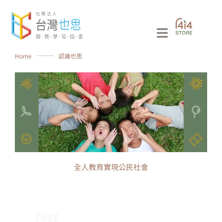
跳
至
Main
主
要
Menu
Home
⸻
認識也思
內
容
全人教育實現公民社會
目錄