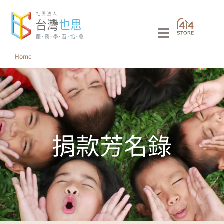
跳
至
Main
主
要
Menu
Home
內
容
捐款芳名錄