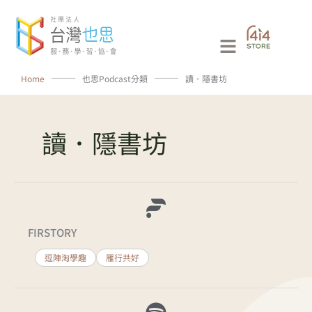
跳
至
Main
主
要
Menu
Home
⸻
也思Podcast分類
⸻
讀．隱書坊
內
容
讀．隱書坊
FIRSTORY
逗陣淘學趣
雁行共好