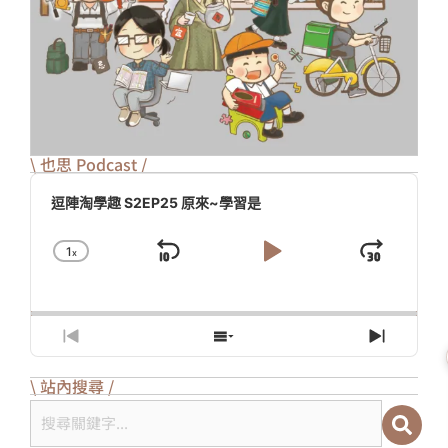
\ 也思 Podcast /
Audio
Player
逗陣淘學趣 S2EP25 原來~學習是
1
X
Skip
Play
Jump
Change
Playback
Backward
Pause
Forw
Rate
Previous
Show
Next
Episode
Episodes
Episod
List
\ 站內搜尋 /
搜尋關鍵字...