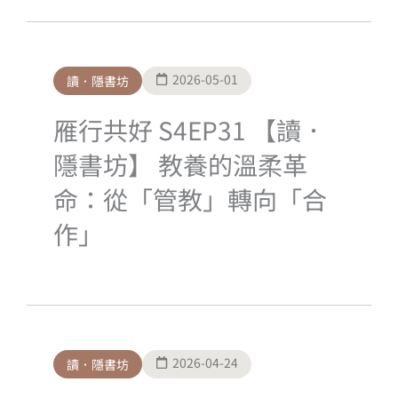
頁
頁
頁
頁
面
面
面
面
2026-05-01
讀．隱書坊
雁行共好 S4EP31 【讀．
隱書坊】 教養的溫柔革
命：從「管教」轉向「合
作」
2026-04-24
讀．隱書坊