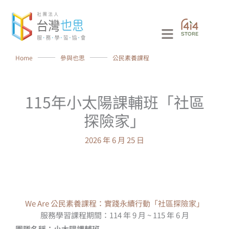
跳
至
Main
主
要
Menu
Home
⸻
參與也思
⸻
公民素養課程
內
容
115年小太陽課輔班「社區
探險家」
2026 年 6 月 25 日
We Are 公民素養課程：實踐永續行動「社區探險家」
服務學習課程期間：114 年 9 月 ~ 115 年 6 月
團隊名稱：小太陽課輔班