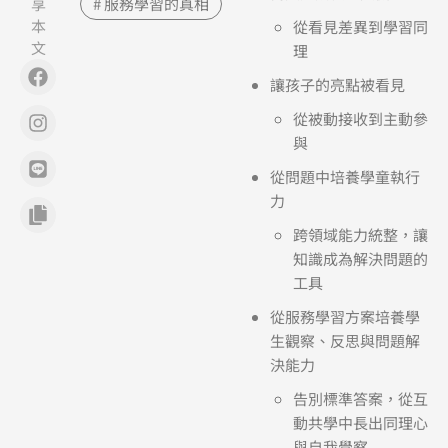
享
# 服務學習的真相
本
從看見差異到學習同
文
理
Facebook
Instagram
Line
Copy
讓孩子的亮點被看見
從被動接收到主動參
與
從問題中培養學童執行
力
跨領域能力統整，讓
知識成為解決問題的
工具
從服務學習方案培養學
生觀察、反思與問題解
決能力
告別標準答案，從互
動共學中長出同理心
與自我覺察