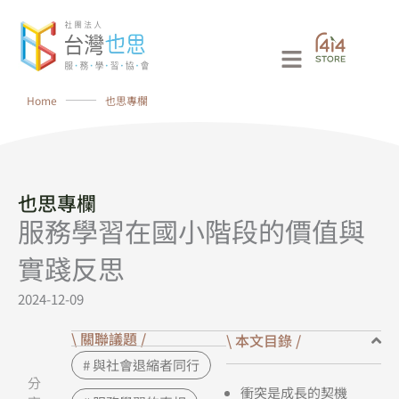
跳
至
Main
主
要
Menu
Home
⸻
也思專欄
內
容
也思專欄
服務學習在國小階段的價值與
實踐反思
2024-12-09
\ 關聯議題 /
\ 本文目錄 /
# 與社會退縮者同行
分
衝突是成長的契機