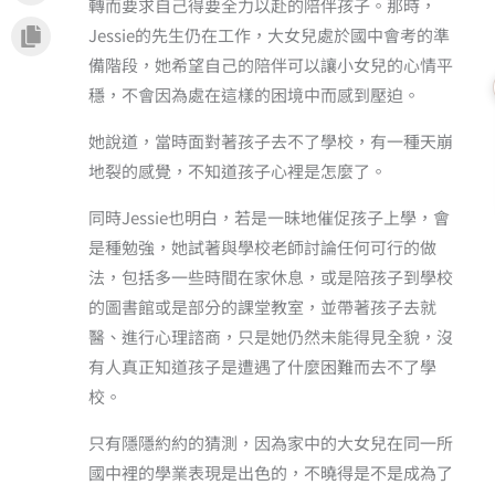
轉而要求自己得要全力以赴的陪伴孩子。那時，
Jessie的先生仍在工作，大女兒處於國中會考的準
備階段，她希望自己的陪伴可以讓小女兒的心情平
穩，不會因為處在這樣的困境中而感到壓迫。
她說道，當時面對著孩子去不了學校，有一種天崩
地裂的感覺，不知道孩子心裡是怎麼了。
同時Jessie也明白，若是一昧地催促孩子上學，會
是種勉強，她試著與學校老師討論任何可行的做
法，包括多一些時間在家休息，或是陪孩子到學校
的圖書館或是部分的課堂教室，並帶著孩子去就
醫、進行心理諮商，只是她仍然未能得見全貌，沒
有人真正知道孩子是遭遇了什麼困難而去不了學
校。
只有隱隱約約的猜測，因為家中的大女兒在同一所
國中裡的學業表現是出色的，不曉得是不是成為了