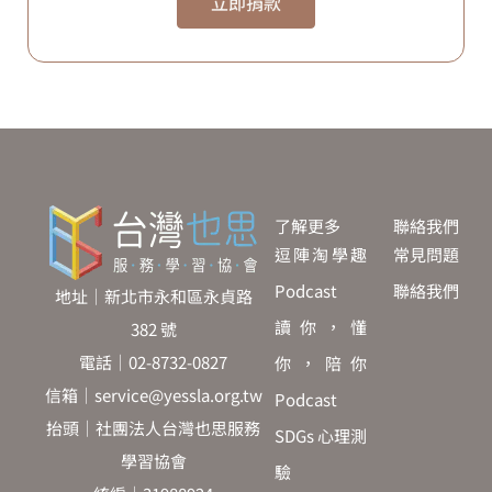
立即捐款
了解更多
聯絡我們
逗陣淘學趣
常見問題
Podcast
聯絡我們
地址｜新北市永和區永貞路
讀你，懂
382 號
電話｜02-8732-0827
你，陪你
信箱｜service@yessla.org.tw
Podcast
抬頭｜社團法人台灣也思服務
SDGs 心理測
學習協會
驗