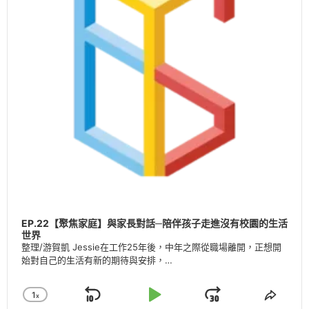
EP.22【聚焦家庭】與家長對話─陪伴孩子走進沒有校園的生活
世界
整理/游賀凱 Jessie在工作25年後，中年之際從職場離開，正想開
始對自己的生活有新的期待與安排，…
1
X
Skip
Play
Jump
Change
Share