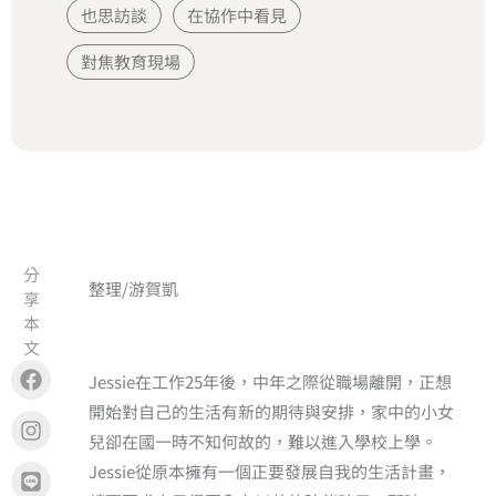
也思訪談
在協作中看見
對焦教育現場
分
整理/游賀凱
享
本
文
Facebook
Instagram
Line
Copy
Jessie在工作25年後，中年之際從職場離開，正想
開始對自己的生活有新的期待與安排，家中的小女
兒卻在國一時不知何故的，難以進入學校上學。
Jessie從原本擁有一個正要發展自我的生活計畫，