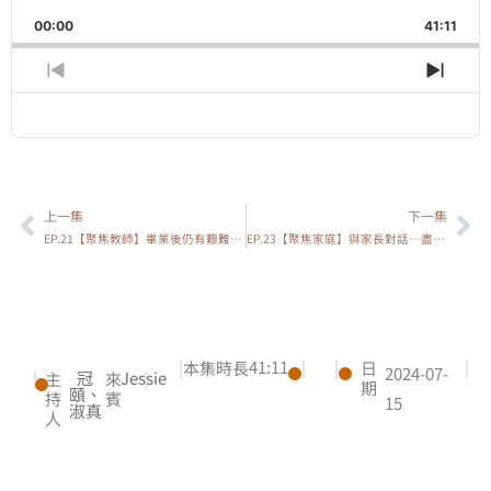
Playback
This
Backward
Pause
Forward
00:00
Rate
41:11
Episo
Previous
Show
Next
Episode
Episodes
Epis
Show
List
Podcast
Information
上一集
下一集
上一頁
下
EP.21【聚焦教師】畢業後仍有艱難挑戰的學生，老師送上的祝福是？
EP.23【聚焦家庭】與家長對話─盡心盡力的母親，怎麼了？！
|
41:11
|
|
|
本集時長
日
2024-07-
|
冠
Jessie
|
主
來
期
頤、
持
賓
15
淑真
人