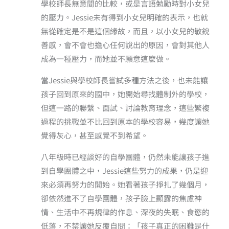
學校師長無意間的比較，或是言語勉勵時對小女兒
的壓力。Jessie未有得到小女兒明確的表示，也就
無從確定是不是這個緣故，而且，以小女兒的敏銳
善感，會不會也擔心任何說出的原因，會對其他人
成為一種壓力，而她並不願意這麼做。
當Jessie與學校師長嘗試多種方法之後，也未能讓
孩子回到原來的國中，她開始尋找體制外的學校，
但這一路的聯繫、面試、討論教育理念，這些繁複
過程的挑戰並不比回到原本的學校容易，幾度讓她
覺得灰心，甚至感覺不到希望。
八年級時已經談好的自學團體，仍然未能讓孩子進
到自學團體之中，Jessie這些努力的成果，仍是迎
來必須再努力的開始。她看著孩子掙扎了幾個月，
卻依然進不了自學團體，孩子臉上顯露的焦慮神
情、生活中不再規律的作息、深夜的失眠、食慾的
低落，不禁讓她反覆自問：「孩子真正的困難是什