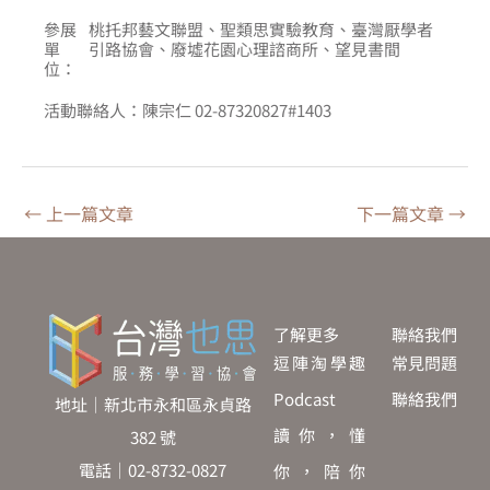
參展
桃托邦藝文聯盟、聖類思實驗教育、臺灣厭學者
單
引路協會、廢墟花園心理諮商所、望見書間
位：
活動聯絡人：
陳宗仁 02-87320827#1403
←
上一篇文章
下一篇文章
→
了解更多
聯絡我們
逗陣淘學趣
常見問題
Podcast
聯絡我們
地址｜新北市永和區永貞路
讀你，懂
382 號
電話｜02-8732-0827
你，陪你