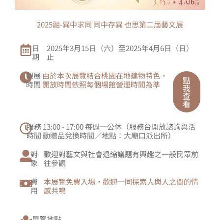
2025融-異中求同 同中存異 也思第二屆藝文展
日
2025年3月15日（六）至2025年4月6日（日）
期
止
觀展
由於本次展覽結合桃園在地建物特色，
點
時間
開放時間依照每個場館營運時間為準
我
查
看
服務
13:00 - 17:00 每週一公休（服務台開放諮詢與活
時間
動贈品兌換時間／地點：大廟口派出所）
對
歡迎對藝文與社會退縮議題有興趣之一般民眾前
象
往參觀
費
本展覽免費入場，歡迎一同探索人與人之間的情
用
感共鳴
展覽地點