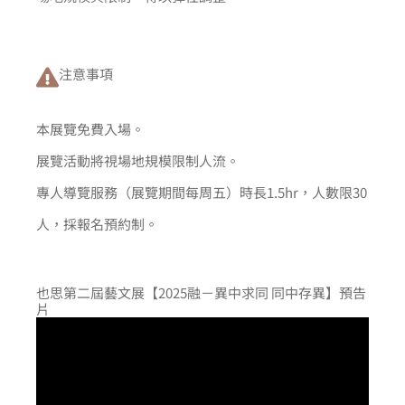
注意事項
本展覽免費入場。
展覽活動將視場地規模限制人流。
專人導覽服務（展覽期間每周五）時長1.5hr，人數限30
人，採報名預約制。
也思第二屆藝文展【2025融－異中求同 同中存異】預告
片