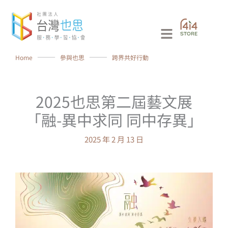
跳
至
Main
主
要
Menu
Home
⸻
參與也思
⸻
跨界共好行動
內
容
2025也思第二屆藝文展
「融-異中求同 同中存異」
2025 年 2 月 13 日