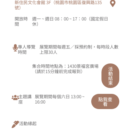
新住民文化會館 3F（桃園市桃園區復興路135
號）
開放時
週一 ~ 週日 08：00 ~ 17：00（國定假日
間
休）
專人導覽
展覽期間每週五／採預約制，每時段人數
時間
上限30人
集合時間地點為：1430景福宮廣場
活
（請於15分鐘前完成報到）
動
結
束
主題講
展覽期間每個六日 13:00 ~
點我查
座
16:00
看
活動緣起