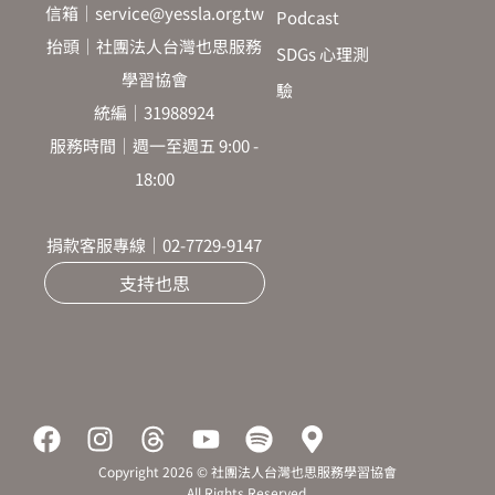
信箱｜service@yessla.org.tw
Podcast
抬頭｜社團法人台灣也思服務
SDGs 心理測
學習協會
驗
統編｜31988924
服務時間｜週一至週五 9:00 -
18:00
捐款客服專線｜02-7729-9147
支持也思
F
I
T
Y
S
M
a
n
h
o
p
a
Copyright 2026 © 社團法人台灣也思服務學習協會
c
s
r
u
o
p
All Rights Reserved.