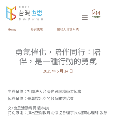
跳
至
Main
主
要
Menu
Home
⸻
參與也思
⸻
帶領人培訓系統
內
容
勇氣催化，陪伴同行：陪
伴，是一種行動的勇氣
2025 年 5 月 14 日
主辦單位：社團法人台灣也思服務學習協會
協辦單位：臺灣撐出空間教育關懷協會
文/也思活動專員 劉林謙​
特別感謝：撐出空間教育關懷協會理事長/諮商心理師 張慧