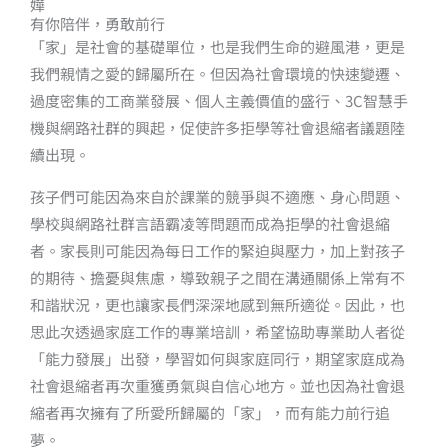
嬅​
有你陪伴，勇敢前行
「家」是社會的基礎單位，也是我們生命的避風港，更是
我們親情之愛的歸屬所在。但因為社會環境的快速變遷、
過度密集的工商業發展、個人主義價值的盛行、3C智慧手
機與網路社群的興起，促使許多拒學等社會退縮者議題陸
續出現。
孩子們可能因為來自於課業的競爭與不適應、身心問題、
學校與網路社群言語霸凌等問題而成為拒學的社會退縮
者。家長則可能因為每日工作的緊迫與壓力，加上對孩子
的期待、擔憂與焦慮，導致親子之間在溝通關係上常有不
和諧狀況，更也讓家長們深深地感到無所適從。因此，也
思此次透過家庭工作的專業培訓，希望協助專業助人者從
「能力發展」出發，學習如何與家庭同行，期望家庭成為
社會退縮者再次重獲勇氣與自信心地方。並也因為社會退
縮者再次擁有了所愛所歸屬的「家」，而有能力前行追
夢。