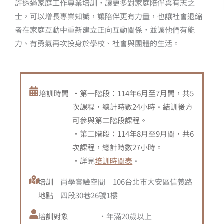
許透過家庭工作專業培訓，讓更多對家庭陪伴與有志之
士，可以增長專業知識，讓陪伴更有力量，也讓社會退縮
者在家庭互動中重新建立正向互動關係，並讓他們有能
力、有勇氣再次投身於學校、社會與團體的生活。
培訓時間
・第一階段：114年6月至7月間，共5
次課程，總計時數24小時。結訓後方
可參與第二階段課程。
・第二階段：114年8月至9月間，共6
次課程，總計時數27小時。
・詳見
培訓時間表
。
培訓
尚學實驗空間｜106台北市大安區信義路
地點
四段30巷26號1樓
培訓對象
・年滿20歲以上