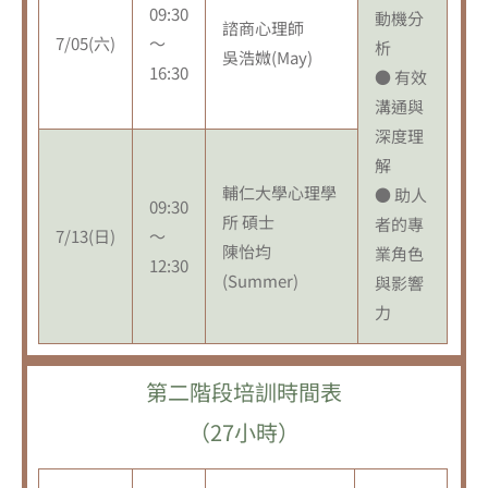
09:30
動機分
諮商心理師
7/05(六)
～
析
吳浩媺(May)
16:30
● 有效
溝通與
深度理
解
輔仁大學心理學
● 助人
09:30
所 碩士
者的專
7/13(日)
～
陳怡均
業角色
12:30
(Summer)
與影響
力
第二階段培訓時間表
（27小時）