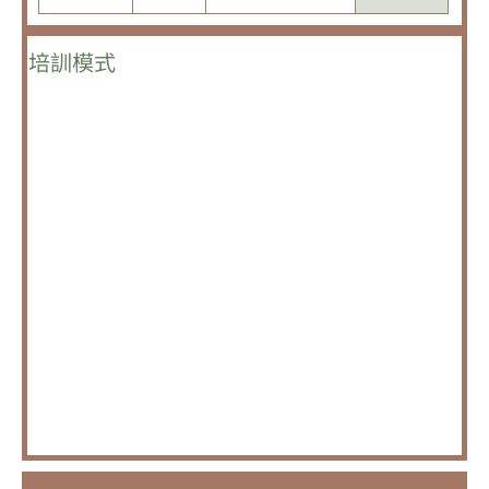
培訓模式
・51小時工作坊（兩階段共51小時)
・第一階段：個人陪伴與家庭評估（24小時）
・第二階段：家庭陪伴引導與實踐（27小時）
・可以只報名參與第一階段課程
・欲參與第二階段培訓者，需完成第一階段培訓課程，且
第一階段缺席時數低於總時數的六分之一
・第二階段培訓課程僅開放達成如上條件者參與，不另行
開放報名