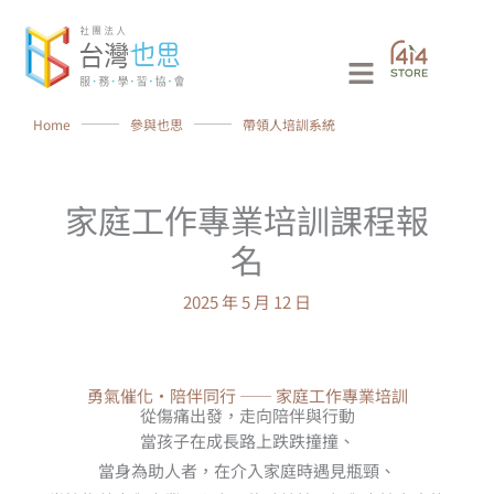
跳
至
Main
主
要
Menu
Home
⸻
參與也思
⸻
帶領人培訓系統
內
容
家庭工作專業培訓課程報
名
2025 年 5 月 12 日
勇氣催化・陪伴同行 —— 家庭工作專業培訓
從傷痛出發，走向陪伴與行動
當孩子在成長路上跌跌撞撞、
當身為助人者，在介入家庭時遇見瓶頸、