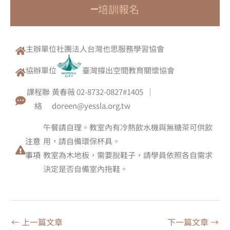
培訓報名
主辦單位
社團法人台灣也思服務學習協會
協辦單位
臺灣撐出空間教育關懷協會
課程聯
黃春薇 02-8732-0827#1405 ｜
絡
doreen@yessla.org.tw
午餐請自理。教室內有冷熱飲水機與無糖茶可供飲
注意
用，請自備環保杯具。
事項
教室為木地板，需要脫鞋子，請學員依照各自需求
決定是否自備室內拖鞋。
←
上一篇文章
下一篇文章
→