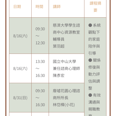
課程摘
日期
時間
講師
要
慈濟大學學生諮
● 系統
09:30
商中心資源教室
觀點下
8/16(六)
～
輔導員
的家庭
12:30
葉羽超
陪伴與
引導
● 關係
13:30
國立中山大學
修復與
8/16(六)
～
兼任諮商心理師
動力評
16:30
陳彥宏
估與調
整
09:30
廢墟花園心理諮
● 有效
8/31(日)
～
商所所長
溝通與
16:30
林岱樺(小花)
親職教
育