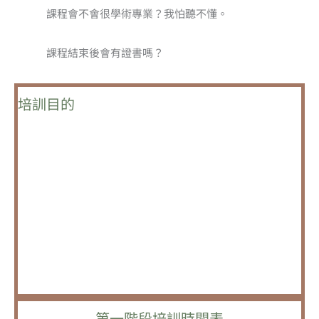
課程會不會很學術專業？我怕聽不懂。
課程結束後會有證書嗎？
培訓目的
本培訓計畫以
能力發展
為核心，幫助專業助人者從個人陪
伴能力出發，進一步提升與家庭工作的專業素養，最終能
夠有效協助個人以及家庭建立穩定正向互動的關係，並提
升個人心理健康與家庭的心理韌性。
也思多年來陪伴社會退縮者與他們的家庭經歷困頓與傷
痛，也讓我們更深刻地體會到：家庭的穩定與親子關係的
和諧，是每個孩子心理健康的重要支柱。
第一階段培訓時間表