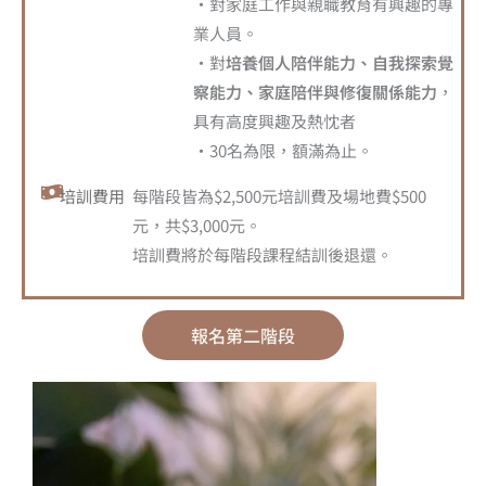
・對家庭工作與親職教育有興趣的專
業人員。
・對
培養個人陪伴能力、自我探索覺
察能力、家庭陪伴與修復關係能力
，
具有高度興趣及熱忱者
・30名為限，額滿為止。
培訓費用
每階段皆為$2,500元培訓費及場地費$500
元，共$3,000元。
培訓費將於每階段課程結訓後退還。
報名第二階段