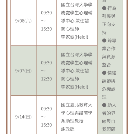
國立台灣大學學
● 行為
09:30
務處學生心理輔
引導與
9/06(六)
～
導中心 兼任諮
正向支
16:30
商心理師
持
李家雯(Heidi)
● 跨專
業合作
國立台灣大學學
與資源
09:30
務處學生心理輔
整合
9/07(日)
～
導中心 兼任諮
● 情緒
12:30
商心理師
調節與
李家雯(Heidi)
危機處
理
國立臺北教育大
● 助人
09:30
學心理與諮商學
者的界
9/14(日)
～
系助理教授
線與自
16:30
謝政廷
我照顧