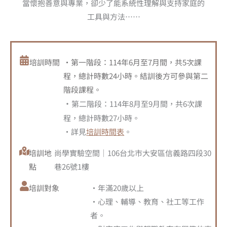
當懷抱善意與專業，卻少了能系統性理解與支持家庭的
工具與方法……
培訓時間
・第一階段：114年6月至7月間，共5次課
程，總計時數24小時。
結訓後方可參與第二
階段課程。
・
第二階段：114年8月至9月間，共6次課
程，總計時數27小時。
・詳見
培訓時間表
。
培訓地
尚學實驗空間｜106台北市大安區信義路四段30
點
巷26號1樓
培訓對象
・年滿20歲以上
・心理、輔導、教育、社工等工作
者。