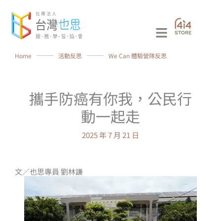
跳
至
Main
主
要
Menu
Home
⸻
活動反思
⸻
We Can 體驗營隊反思
內
容
攜手防癌有你我，公民行
動一起走
2025 年 7 月 21 日
文／也思專員 劉林謙