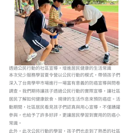
透過公民行動的社區宣導，增進居民健康的生活常識
本次兒少服務學習夏令營以公民行動的模式，帶領孩子們
深入了台南學甲市場進行一場富有意義的防癌宣導與問卷
調查。我們期待讓孩子透過公民行動的實際宣導，讓社區
居民了解如何健康飲食、規律的生活作息來預防癌症。活
動期間，社區居民看見孩子們認真與用心宣導，不僅踴躍
參與，也給予了許多好評，更讓居民學習到實用的防癌小
常識。
此外，此次公民行動的學習，孩子們也走到了熟悉的社區