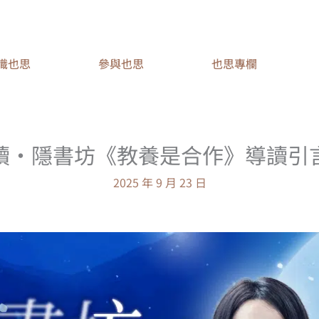
識也思
參與也思
也思專欄
讀·隱書坊《教養是合作》導讀引
2025 年 9 月 23 日