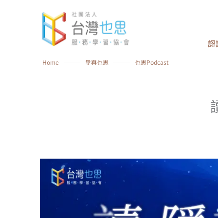
跳
至
主
認
要
內
Home
⸻
參與也思
⸻
也思Podcast
容