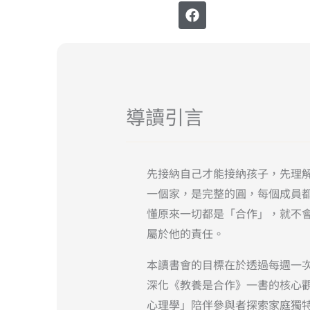
F
a
c
e
b
o
o
k
導讀引言
先接納自己才能接納孩子，先理
一個家，是完整的圓，每個成員
懂原來一切都是「合作」，就不
屬於他的責任。
本讀書會的目標在於透過每週一
深化《教養是合作》一書的核心
心理學」陪伴參與者探索家庭獨