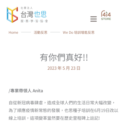
跳
至
Main
主
要
Menu
Home
⸻
活動反思
⸻
We Do 培訓增能反思
內
容
有你們真好!!
2023 年 5 月 23 日
/專業帶領人 Anita
自從新冠病毒肆虐，造成全球人們的生活日常大幅改變，
為了順應疫情新常態的發展，也思種子培訓在6月19日改以
線上培訓，這項變革當然要在歷史里程碑上註記!