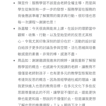
陳昱伶：服務學習不該是由老師全權主導，而是與
學生從無到有一步一步的發想。服務學習在服務的
背後應該準確了解實際的需求再行動。很珍惜也思
每一次課程～謝謝也思！
孫嘉駿：今天很高興能來上課，在設計的環節當中
觀察、收集、行動，以及至始至終的反思尤其核
心，令我尤其印象深刻的部分在於，活動的設計留
白給孩子更多的討論及參與空間，活化思緒與培養
敏感度的素養，非常的棒，感激不盡。
周品如：謝謝邀請我進來的婉婷，讓我重新了解服
務學習的概念，也感謝今天授課的老師，讓教育不
僅僅是老師對孩子，也有更多元的教學型態幫助思
考達到反思的概念。因為曾經學過杜威的理論，讓
我更快進入也思的教育目標，在多元文化下多些反
思跟尊重彼此的不同，讓學習不僅於此，還能更快
樂也能更和諧。想說的不僅僅於此，但是讓我更想
了解也思的推廣課程。Ｔｋｓ期待下次上課.