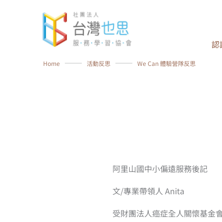
跳
至
主
認
要
內
Home
⸻
活動反思
⸻
We Can 體驗營隊反思
容
阿里山國中小偏遠服務後記
文/專業帶領人 Anita
受財團法人癌症全人關懷基金會