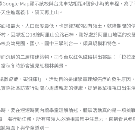
Google Map顯示該校與台北車站相距4個多小時的車程，
一天住進嘉義市，隔天再上山。
鄉面積最大、人口密度最低，也是鄒族的固有領土，乾隆期間的
村，因鄰近台18線阿里山公路石棹，剛好處於阿里山地區的交
學校為幼兒園、國小、國中三學制合一，頗具規模和特色。
樸而沉穩的二層樓建築物，司令台以紅色磁磚拼出鄒語：「拉拉
，當秋冬時節會遇見紅楓林美景。
「遠離癌症，礙健康!」，活動目的是讓學童理解癌症的發生原因
以實際社區訪查行動關心周遭親友的健康，提醒長輩檢視日出生
小時，要在短短時間內讓學童理解論述、體驗活動真的是一項挑戰
!每一場行動任務，所有帶領人必須相當集中注意力，直到看見參
尷尬氛圍下與學童道別—