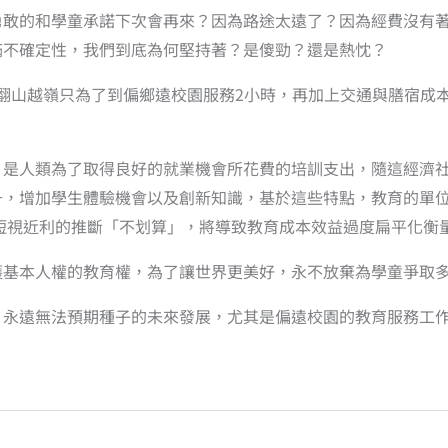
勇敢的和學童承諾下次會再來？因為路途太遠了？因為經費沒有
滿不確定性，我們到底為何堅持著？是傻勁？還是熱忱？
本翻山越嶺只為了到偏鄉遠校園服務2小時，再加上交通與膳宿成
，是人類為了取得良好的就業機會所花費的培訓支出，隨這經濟
升，增加學生體驗機會以及創新知識，基於這些特點，教育的單
短視近利的推斷「不划算」，將導致教育成本效益過度扁平化衡
護基本人權的教育權，為了讓世界更美好，永不放棄為學童爭取
，永遠無法預期種子的未來發展，尤其是偏遠校園的教育服務工