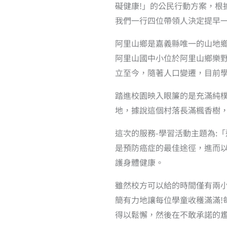
礙健康!」的公民行動方案，根據
我們一行四位帶領人決定提早
阿里山鄉是嘉義縣唯一的山地
阿里山國中小位於阿里山鄉樂野
立至今，隨著人口變遷，目前
踏進校園映入眼簾的是充滿純
地，據說這個村落長滿楓香樹
這次的服務-學習活動主題為:
是預防癌症的最佳途徑，進而
護身體健康。
雖然校方可以給的時間僅有兩
簡有力地讓每位學童收穫滿滿
得以鬆懈，然後在不敢承諾的