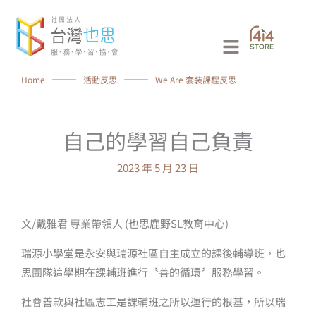
跳
至
Main
主
要
Menu
Home
⸻
活動反思
⸻
We Are 套裝課程反思
內
容
自己的學習自己負責
2023 年 5 月 23 日
文/戴雅君 專業帶領人 (也思鹿野SL教育中心)
瑞源小學堂是永安與瑞源社區自主成立的課後輔導班，也
思團隊這學期在課輔班進行〝善的循環〞服務學習。
社會善款與社區志工是課輔班之所以運行的根基，所以瑞