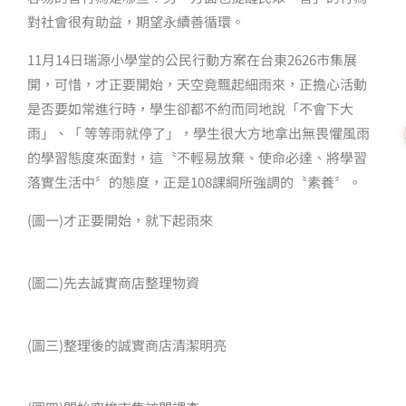
對社會很有助益，期望永續善循環。
11月14日瑞源小學堂的公民行動方案在台東2626市集展
開，可惜，才正要開始，天空竟飄起細雨來，正擔心活動
是否要如常進行時，學生卻都不約而同地說「不會下大
雨」、「 等等雨就停了」，學生很大方地拿出無畏懼風雨
的學習態度來面對，這〝不輕易放棄、使命必達、將學習
落實生活中〞的態度，正是108課綱所強調的〝素養〞。
(圖一)才正要開始，就下起雨來
(圖二)先去誠實商店整理物資
(圖三)整理後的誠實商店清潔明亮