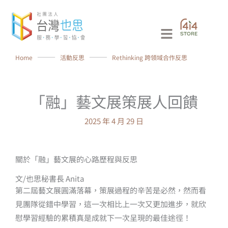
跳
至
Main
主
要
Menu
Home
⸻
活動反思
⸻
Rethinking 跨領域合作反思
內
容
「融」藝文展策展人回饋
2025 年 4 月 29 日
關於「融」藝文展的心路歷程與反思
文/也思秘書長 Anita
第二屆藝文展圓滿落幕，策展過程的辛苦是必然，然而看
見團隊從錯中學習，這一次相比上一次又更加進步，就欣
慰學習經驗的累積真是成就下一次呈現的最佳途徑！