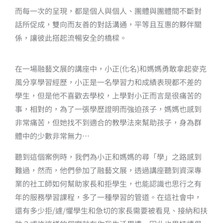
而每一次的呈現，都是個人與個人、團體與團體間不斷對
話所促成，雙向而友善的對話溝通，平等且互惠的夥伴關
係，讓彼此搭起流暢安全的橋樑。
在一場融藝文展的講座中，小正(化名)和媽媽勇敢拿起麥克
風分享學習經歷，小正是一名學習力和成績表現都不差的
學生，但是他不喜歡去學校，上學對小正而言是很痛苦的
事，相對的，為了一張學歷證明而強迫孩子，媽媽也感到
非常痛苦，但她找不到適合的教學法來幫助孩子，身為群
體中的少數非常無力…
聽到這個案例時，我們為小正和媽媽的尋「學」之路感到
難過，然而，他們參加了融藝文展，透過講座聽到資深專
業的社工師如何幫助家長和拒學生，也能認識也思行之有
年的服務學習課程，多了一種學習的管道。在這社會中，
還有多少拒/遽/懼學生和急切的家長需要被看見、接納和扶