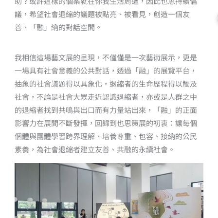
助？或許這樣的個案就在你我生活周遭，因此也思持續倡
議，希望社會退縮的議題被點亮、被看見，創造一個友
善、「融」納的對話空間。
我相信這場藝文展的呈現，不僅僅是一次藝術展示，更是
一場具有社會意義的公共對話，透過「融」的展覽平台，
抽象的社會議題得以具象化，退縮者的生命歷程得以觸及
社會，不論是社會大眾走近認識退縮者，亦或是人群之中
的退縮者找到共鳴與出口而有力量站出來，「融」的正面
影響力在展間不斷發揮，回歸到也思策展的初衷：讓每個
個體與團體學習跨界理解、培養尊重、包容、接納的公民
素養，為社會退縮者建立友善、共融的永續社會。