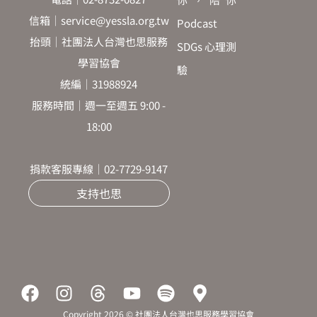
信箱｜service@yessla.org.tw
Podcast
抬頭｜社團法人台灣也思服務
SDGs 心理測
學習協會
驗
統編｜31988924
服務時間｜週一至週五 9:00 -
18:00
捐款客服專線｜02-7729-9147
支持也思
F
I
T
Y
S
M
a
n
h
o
p
a
Copyright 2026 © 社團法人台灣也思服務學習協會