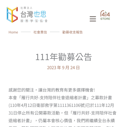
跳
至
Main
主
要
Menu
Home
⸻
社會責信
⸻
勸募收支報告
內
容
111年勸募公告
2023 年 9 月 24 日
感謝您的關注，讓台灣的教育有更多選擇機會!
本會「雁行共好-支持陪伴社會退縮者計畫」之募款計畫
(110年4月12日衛部救字第1111361106號)已於111年12月
31日停止所有公開募款活動，但「雁行共好-支持陪伴社會
退縮者計畫」，仍屬本會核心價值，我們將繼續全台永續