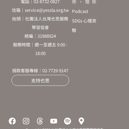
電話｜02-8732-0827
你，陪你
信箱｜service@yessla.org.tw
Podcast
抬頭｜社團法人台灣也思服務
SDGs 心理測
學習協會
驗
統編｜31988924
服務時間｜週一至週五 9:00 -
18:00
捐款客服專線｜02-7729-9147
支持也思
F
I
T
Y
S
M
a
n
h
o
p
a