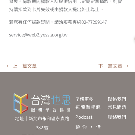
發展。募款期間捐款人所提供信用卡定期定額捐款，則會
持續扣款到卡片失效或由捐款人提出終止為止。
若您有任何捐款疑問，請洽服務專線02-77299147
service@web2.yessla.org.tw
←
上一篇文章
下一篇文章
→
了解更多
聯絡我們
逗陣淘學趣
常見問題
Podcast
聯絡我們
地址｜新北市永和區永貞路
讀你，懂
382 號