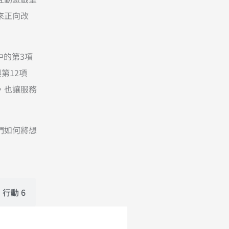
來正向改
中的第3項
第12項
，也讓服務
們如何將想
行動 6