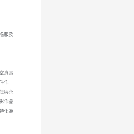
過服務
堂真實
件作
任與永
彩作品
轉化為