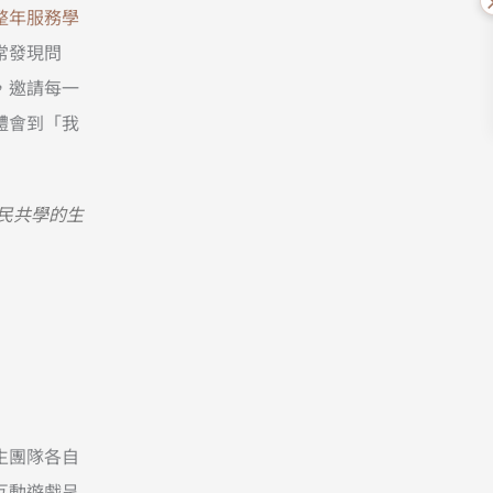
整年服務學
常發現問
，邀請每一
體會到「我
民共學的生
生團隊各自
互動遊戲呈