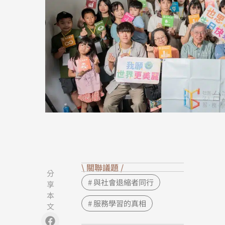
\ 關聯議題 /
分
# 與社會退縮者同行
享
本
# 服務學習的真相
文
Facebook
Instagram
Line
Copy