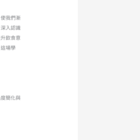
，使我們漸
、深入認識
提升飲食意
。這場學
過度簡化與