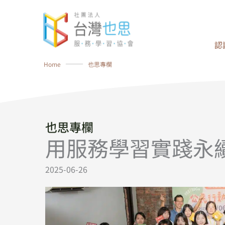
跳
至
主
認
要
內
Home
⸻
也思專欄
容
也思專欄
用服務學習實踐永
2025-06-26