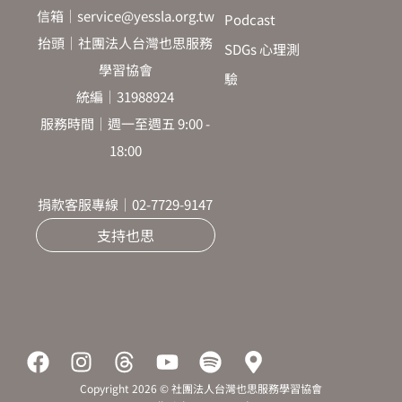
信箱｜service@yessla.org.tw
Podcast
抬頭｜社團法人台灣也思服務
SDGs 心理測
學習協會
驗
統編｜31988924
服務時間｜週一至週五 9:00 -
18:00
捐款客服專線｜02-7729-9147
支持也思
F
I
T
Y
S
M
a
n
h
o
p
a
Copyright 2026 © 社團法人台灣也思服務學習協會