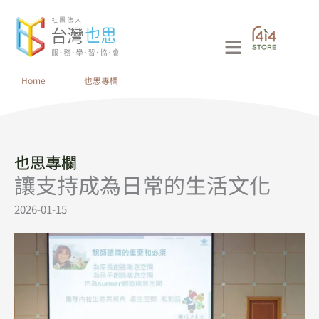
跳
至
Main
主
要
Menu
Home
⸻
也思專欄
內
容
也思專欄
讓支持成為日常的生活文化
2026-01-15