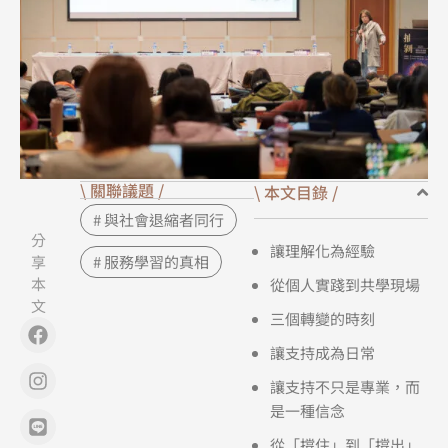
\ 關聯議題 /
\ 本文目錄 /
# 與社會退縮者同行
分
讓理解化為經驗
享
# 服務學習的真相
本
從個人實踐到共學現場
文
三個轉變的時刻
Facebook
Instagram
Line
Copy
讓支持成為日常
讓支持不只是專業，而
是一種信念
從「撐住」到「撐出」