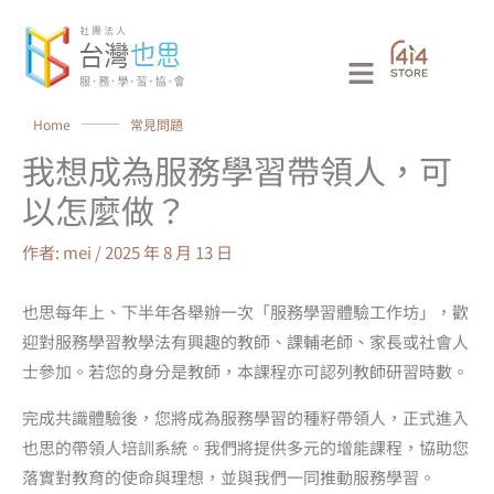
跳
至
Main
主
要
Menu
Home
⸻
常見問題
內
我想成為服務學習帶領人，可
容
以怎麼做？
作者:
mei
/
2025 年 8 月 13 日
也思每年上、下半年各舉辦一次「服務學習體驗工作坊」，歡
迎對服務學習教學法有興趣的教師、課輔老師、家長或社會人
士參加。若您的身分是教師，本課程亦可認列教師研習時數。
完成共識體驗後，您將成為服務學習的種籽帶領人，正式進入
也思的帶領人培訓系統。我們將提供多元的增能課程，協助您
落實對教育的使命與理想，並與我們一同推動服務學習。