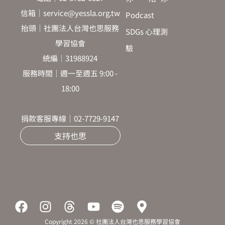
信箱｜service@yessla.org.tw
Podcast
抬頭｜社團法人台灣也思服務
SDGs 心理測
學習協會
驗
統編｜31988924
服務時間｜週一至週五 9:00 -
18:00
捐款客服專線｜02-7729-9147
支持也思
F
I
T
Y
S
M
a
n
h
o
p
a
Copyright 2026 © 社團法人台灣也思服務學習協會