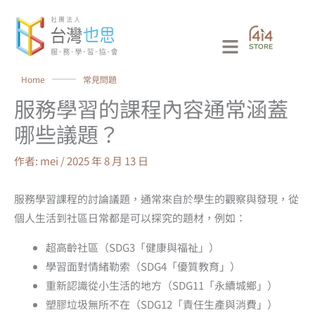
跳
至
Main
主
要
Menu
Home
⸻
常見問題
內
服務學習的課程內容通常涵蓋
容
哪些議題？
作者:
mei
/
2025 年 8 月 13 日
服務學習課程的討論議題，通常來自於學生的觀察與發現，從
個人生活到社區日常都是可以探究的題材，例如：
超高齡社區（SDG3「健康與福祉」）
學習面對情緒勒索（SDG4「優質教育」）
重新認識從小生活的地方（SDG11「永續城鄉」）
塑膠垃圾無所不在（SDG12「責任生產與消費」）