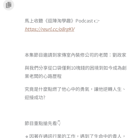
馬上收聽《逗陣淘學趣》Podcast 👉
https://reurl.cc/o8rgKV
本集節目邀請到家傳室內裝修公司的老闆：劉政家
與我們分享從口袋僅剩10塊錢的困境到如今成為創
業老闆的心路歷程
究竟是什麼點燃了他心中的勇氣，讓他逆轉人生、
迎接成功?
節目重點搶先看👇
🔹因著在通訊行業的工作，遇到了生命中的貴人，