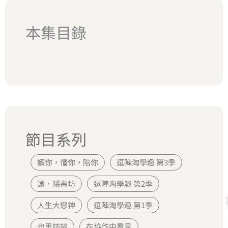
本集目錄
節目系列
讀你，懂你，陪你
逗陣淘學趣 第3季
讀．隱書坊
逗陣淘學趣 第2季
人生大怒神
逗陣淘學趣 第1季
也思訪談
在協作中看見