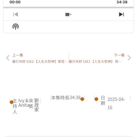
Backward
Pause
Forward
00:00
Rate
34:38
Episo
Previous
Show
Next
Episode
Episodes
Epis
Show
List
Podcast
Information
上一集
下一集
上一頁
下
雁行共好 S3E2 【人生大怒神】掌控自己的大怒神
雁行共好 S3E3 【人生大怒神】 用覺察找到人生指南針
|
34:38
|
|
|
本集時長
日
2025-04-
|
Ivy &
劉
|
主
來
期
Anita
政
持
賓
16
家
人