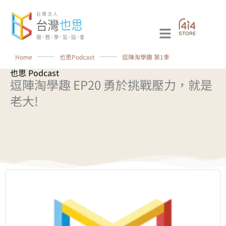
跳
至
Main
主
要
Menu
Home
⸻
也思Podcast
⸻
逗陣淘學趣 第1季
內
也思 Podcast
容
逗陣淘學趣 EP20 勇於挑戰壓力，就是
老大!
Audio
Player