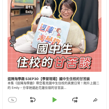
逗陣淘學趣 S3EP30【學習現場】國中生住校的甘苦談
本集《逗陣淘學趣》帶您看見國中生住校的真實日常！剛升上國二
的 Emily，分享她遠赴花蓮住宿的甘苦談…
1
X
Skip
Play
Jump
Change
Share
Playback
This