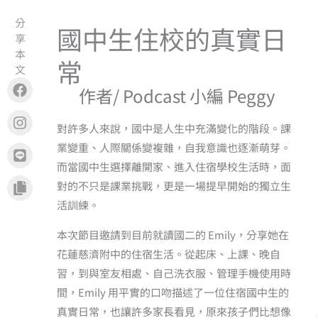
分
國中生住校的真實日
享
本
常
文
Facebook
Instagram
Line
Copy
作者/ Podcast 小編 Peggy
對許多人來說，國中是人生中充滿變化的階段。課
業變重、人際關係變複雜，自我意識也逐漸萌芽。
而當國中生選擇離開家、進入住宿學校生活時，面
對的不只是課業挑戰，更是一場提早開始的獨立生
活訓練。
本次節目邀請到目前就讀國二的 Emily，分享她在
花蓮慈濟附中的住宿生活。從起床、上課、晚自
習，到與室友相處、自己洗衣服、管理手機使用時
間，Emily 用平實的口吻描述了一位住宿國中生的
真實日常，也讓許多家長看見，原來孩子們比想像