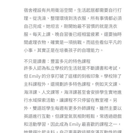
宿舍裡設有共用衛浴空間，生活起居都需要自行打
理。從洗澡、整理環境到洗衣服，所有事情都必須
自己完成。她坦言，剛開始最不習慣的就是洗衣
服。每天上課、晚自習後已經相當疲累，還要抽時
間處理衣物，確實是一項挑戰。而這些看似平凡的
小事，其實正是在培養孩子的自理能力。
不只是讀書：豐富多元的特色課程
許多人認為私立學校的生活就是不斷讀書和考試，
但 Emily 的分享打破了這樣的刻板印象。學校除了
主科課程外，還規劃許多特色課程，例如天文課、
海洋課、人文課等，海洋課甚至會安排學生實地進
行水域探索活動，讓課程不只停留在教室裡。另
外，雙語班學生每週有更多外師課程，雖然主要以
英語進行互動，但課堂氣氛相對輕鬆，常透過遊戲
和活動學習，因此成為 Emily 最喜歡的課程之一，
她覺得比起主科，自己更喜歡這類充滿互動性的課