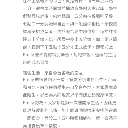
住校生活最大的特色，就是規律，每天早上六點二
十分，宿舍準時開燈並播放音樂叫大家起床。學生
們整理床鋪後，約六點四十五分前往餐廳吃早餐，
七點二十分開始早自習。與一般國中相比，學校的
課程安排更緊湊，由於配合高中部作息，每節課長
達五十分鐘，比一般國中多出五分鐘，加上第八節
課，直到下午五點十五分才正式放學。即使如此，
Emily 並不覺得特別辛苦，對她來說，這樣的生活
已經成為習慣。
宿舍生活：來自全台各地的室友
Emily 的宿舍四人一房，室友分別來自台中、台南
和台北。由於住宿學生來自全台各地，大家原本彼
此陌生，卻因為共同離家求學而建立起深厚情感。
Emily 認為，大家都是第一次離開家生活，因此更
能理解彼此的心情。加上同班同學通常安排住在同
一間宿舍，等於二十四小時都相處在一起，自然容
易培養出革命情感。