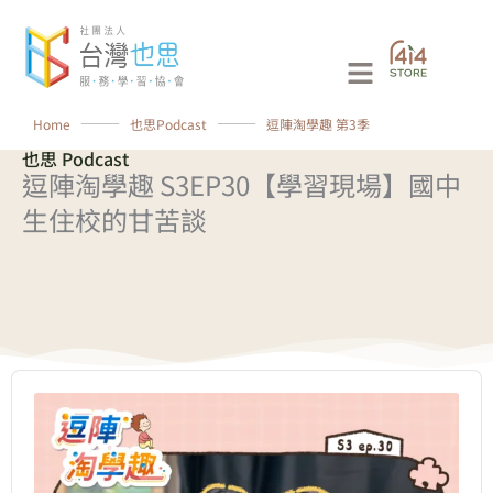
跳
至
Main
主
要
Menu
Home
⸻
也思Podcast
⸻
逗陣淘學趣 第3季
內
也思 Podcast
容
逗陣淘學趣 S3EP30【學習現場】國中
生住校的甘苦談
Audio
Player