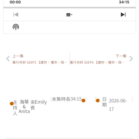
Backward
Pause
Forward
00:00
Rate
34:15
Episo
Previous
Show
Next
Episode
Episodes
Epis
Show
List
Podcast
Information
上一集
下一集
上一頁
下
雁行共好 S5EP5 【讀你，懂你，陪你】 為什麼休息了，還是覺得沒有恢復？
雁行共好 S5EP6 【讀你，懂你，陪你】 以前都能做到，現在做成這樣？我是不是變爛了？
|
34:15
|
|
|
本集時長
日
2026-06-
|
海蒂
Emily
|
主
來
期
&
持
賓
17
Anita
人