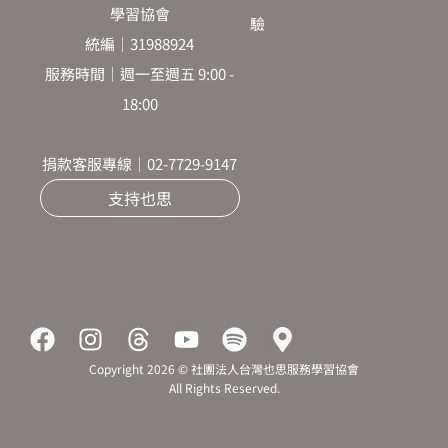
學習協會
驗
統編｜31988924
服務時間｜週一至週五 9:00 -
18:00
捐款客服專線｜02-7729-9147
支持也思
F
I
T
Y
S
M
a
n
h
o
p
a
Copyright 2026 © 社團法人台灣也思服務學習協會
c
s
r
u
o
p
All Rights Reserved.
e
t
e
t
t
-
b
a
a
u
i
m