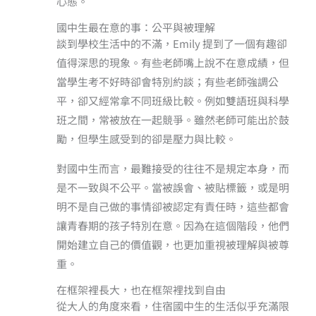
心態。
國中生最在意的事：公平與被理解
談到學校生活中的不滿，Emily 提到了一個有趣卻
值得深思的現象。有些老師嘴上說不在意成績，但
當學生考不好時卻會特別約談；有些老師強調公
平，卻又經常拿不同班級比較。例如雙語班與科學
班之間，常被放在一起競爭。雖然老師可能出於鼓
勵，但學生感受到的卻是壓力與比較。
對國中生而言，最難接受的往往不是規定本身，而
是不一致與不公平。當被誤會、被貼標籤，或是明
明不是自己做的事情卻被認定有責任時，這些都會
讓青春期的孩子特別在意。因為在這個階段，他們
開始建立自己的價值觀，也更加重視被理解與被尊
重。
在框架裡長大，也在框架裡找到自由
從大人的角度來看，住宿國中生的生活似乎充滿限