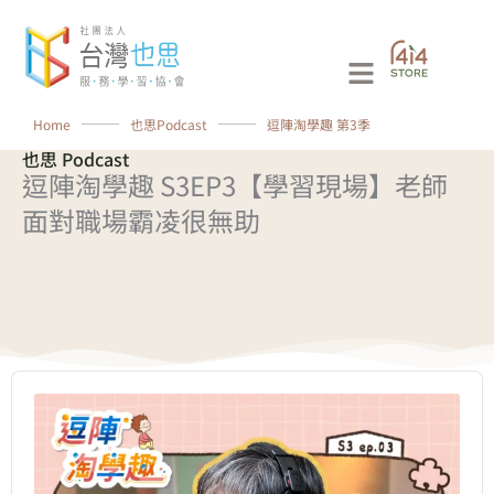
跳
至
Main
主
要
Menu
Home
⸻
也思Podcast
⸻
逗陣淘學趣 第3季
內
也思 Podcast
容
逗陣淘學趣 S3EP3【學習現場】老師
面對職場霸凌很無助
Audio
Player