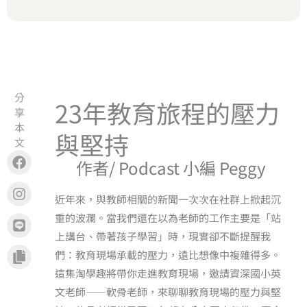
分
23年教育旅程的壓力
享
本
與堅持
文
Facebook
Instagram
Line
Copy
作者/ Podcast 小編 Peggy
近年來，與教師相關的新聞一次次在社群上掀起沉
重的波瀾。當我們還在以為老師的工作主要是「站
上講台、帶著孩子學習」時，現實卻不斷提醒我
們：教育現場承載的壓力，遠比想像中複雜得多。
這集淘學趣將帶你走進教育現場，邀請資深國小英
文老師——軟骨老師，來聊聊教育現場的壓力與堅