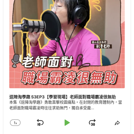
逗陣淘學趣 S3EP3【學習現場】老師面對職場霸凌很無助
本集《逗陣淘學趣》勇敢直擊校園痛點。在封閉的教育體制內，當
老師面對職場霸凌時往往求助無門，獨自承受龐…
1
X
Skip
Play
Jump
Change
Share
Playback
This