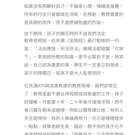
如果沒有照顧好自己，不論是心理、情緒或身體，
所有的付出只會變成在消耗、在榨乾。教育需要的
是長期的陪伴，而不是燃燒殆盡的烈焰。
放下期待：孩子的開花時刻不由我們決定
軟骨老師說，近年讀《金剛經》最打動她的一句
是：「法尚應捨，何況非法」連佛法都提醒「可放
下」，那老師所教的知識，更不必緊抓不放。她笑
說，自己認為重要的事，學生不一定會立刻吸收；
孩子何時開花，從來不是大人能預測的。
在充滿KPI與成果焦慮的教育現場，我們卻常忘
了：教育是最不適合用短期成效衡量的工作。孩子
的理解，可能要十年、二十年後才慢慢浮現，而不
會只藏在期末成績裡。例如以體育課比喻：有的人
天生跑得快，有的人無論再努力，也只是穩穩進步
一點點。就算老師生氣、逼迫，跑不快的孩子也不
會突然變成短跑選手。「我教英文，又怎麼能期待