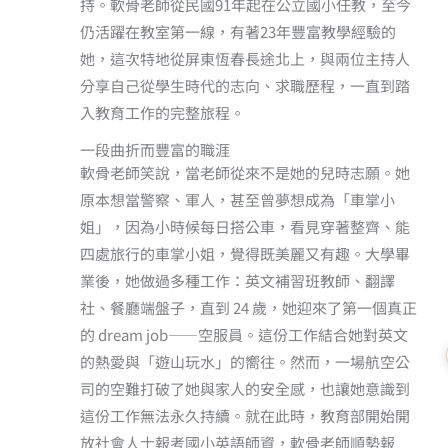
持。軟骨老師從民國91年起在公立國小任教，至今
仍活躍在教室第一線，有著23年豐富教學經驗的
她，這次特地從屏東恆春長途北上，與兩位主持人
分享自己從學生時代的志向、求職歷程，一直到踏
入教育工作的完整旅程。
一段曲折而豐富的職涯
軟骨老師笑說，當老師從來不是她的兒時志願。她
原本想當警察、軍人，甚至曾夢想成為「車掌小
姐」，因為小時候每日搭公車，看見穿著整齊、能
四處旅行的車掌小姐，覺得既美麗又有趣。大學畢
業後，她做過多種工作：英文補習班教師、翻譯
社、餐廳端盤子，直到 24 歲，她迎來了第一個真正
的 dream job——空服員。這份工作結合她對英文
的熱愛與「遊山玩水」的嚮往。然而，一場航空公
司的空難打破了她與家人的安全感，也讓她意識到
這份工作無法永久持續。就在此時，教育部開始開
放社會人士報考國小英語師資，軟骨老師順勢報