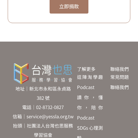
立即捐款
了解更多
聯絡我們
逗陣淘學趣
常見問題
Podcast
聯絡我們
地址｜新北市永和區永貞路
讀你，懂
382 號
電話｜02-8732-0827
你，陪你
信箱｜service@yessla.org.tw
Podcast
抬頭｜社團法人台灣也思服務
SDGs 心理測
學習協會
驗