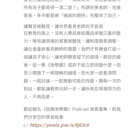
所有孩子都背得一清二楚？」所謂完美老師、完美
家長，多半都是被「過高的期待」先壓垮了自己。
讓聲音被聽見，讓世界看見老師的不容易
在教育的路上，沒有人應該被迫獨自承擔沉重的壓
力。唯有讓現場的真實被聽見、讓制度願意調整、
讓社會重新看見教師的需要，我們才有機會打造一
個讓孩子安心、讓老師願意留下的環境。節目的最
後，這一集《淘學趣》或許不能立即改變什麼，但
至少開啟了一條理解的通道，陪大家一起看清問
題、一起討論、一起推動可能的改變。願每一次的
對話，都能讓教育向前一步，讓所有在現場努力的
人，不再孤單。
歡迎報名《逗陣淘學趣》Podcast 來賓募集，和我
們分享您的學習故事
👉
https://yessla.pse.is/8j63c6