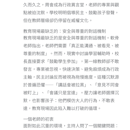
久而久之，周會成為行政異言堂，老師的專業與觀
點被迫沈默。學校明明倡導民主、鼓勵孩子發聲，
但在教師層級卻仍停留在威權文化。
教育現場最缺乏的：安全與尊重的對話機制
教育現場最缺乏的是安全與尊重的對話機制。軟骨
老師指出，老師們需要「真正能溝通、被看見、被
尊重的制度」。然而，現實中討論學習輔助時，校
長直接要求「鼓勵學生參加」，第一線教師卻不敢
發言，專業被忽視。快速決策、避免麻煩成為行政
主軸，民主討論反而被視為拖慢進度。這種沉默源
於普遍恐懼——「講話會被拉黑」、「意見不同會
被盯上」、「會議只是宣達」。壓力讓老師選擇沉
默，也影響孩子：他們模仿大人的行為，不敢表
達，教育現場因此陷入難以打破的循環。
一個老師的初衷
面對如此沉重的環境，主持人問了一個關鍵問題：