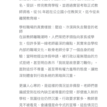
名、受訓、修完教育學程，並透過實習考取正式教
師資格，從 91 年起在公立國小任教英文，迄今從未
離開教育線。
學校職場的真實樣貌：壓迫、冷漠與失去聲音的老
師
在談教師離職潮時，人們常把矛頭指向家長或學
生，但許多第一線老師最深的痛點，其實來自學校
內部的職場文化。軟骨老師分享了一個自身的經
驗：當時她提出休假申請，被行政以毫無理由的方
式拒絕，甚至明白表示「我就是故意要刁難你」。
面對這份不尊重、甚至帶有權力羞辱的態度，讓她
深刻體會到行政系統的黑暗與沉重。
更讓人心寒的，是這樣的情況並非偶發。老師們普
遍感受到在校內缺乏被尊重的空間，即便進入新的
學校，氛圍往往仍然沉重。行政要求繁多、教師意
見不被看見、會議僅是命令式的宣導，這些情況已