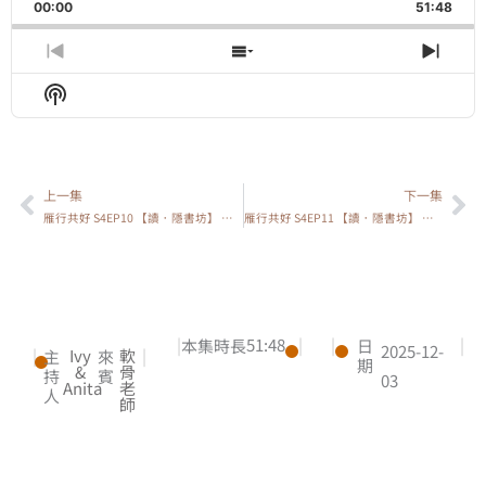
Backward
Pause
Forward
00:00
Rate
51:48
Episo
Previous
Show
Next
Episode
Episodes
Epis
Show
List
Podcast
Information
上一集
下一集
上一頁
下
雁行共好 S4EP10 【讀．隱書坊】 教養是合作，啟動由內向外的合作之旅
雁行共好 S4EP11 【讀．隱書坊】 天命不是被找到的，是在滾動中被確立的
|
51:48
|
|
|
本集時長
日
2025-12-
|
Ivy
軟
|
主
來
期
&
骨
持
賓
03
Anita
老
人
師