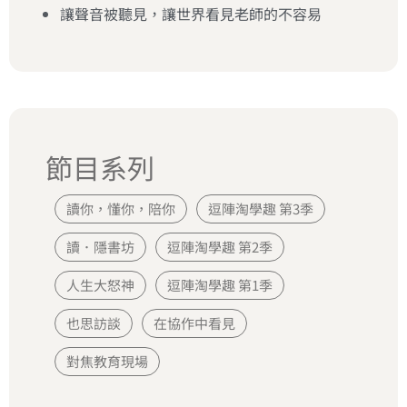
讓聲音被聽見，讓世界看見老師的不容易
節目系列
讀你，懂你，陪你
逗陣淘學趣 第3季
讀．隱書坊
逗陣淘學趣 第2季
人生大怒神
逗陣淘學趣 第1季
也思訪談
在協作中看見
對焦教育現場