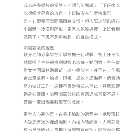
成為許多學校的常態。老師苦笑著說：「下班後吃
吃喝喝才是真的放鬆，上班時沒有什麼快樂可
言。」即便同事間偶爾有交情，但人際之間仍遍布
小團體、冷漠與疏離，更有人乾脆選擇「上班看到
就夠了，下班不想再看到」的互動模式。
職場霸凌的經歷
軟骨老師分享曾在新學校擔任行政職，初上任不久
就遭遇了主任的挑剔與吹毛求疵。她回憶，主任會
對女性同事特別嚴苛，以小錯放大，甚至在工作場
合當眾羞辱，拍桌、瞪視，或以言語侮辱。儘管她
努力做好工作，這種不良對待並未停止，甚至影響
到身心健康，長時間高分貝的責罵造成耳部不適，
甚至一度出現自我傷害的念頭。
更令人心寒的是，在尋求協助的過程中，她發現校
內缺乏有效的保護機制。向校內教師會、人事部及
校長反映問題，皆無法得到實質處理。即便向外部