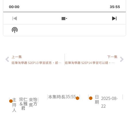
Playback
This
Backward
Pause
Forward
00:00
Rate
35:55
Episo
Previous
Show
Next
Episode
Episodes
Epis
Show
List
Podcast
Information
上一集
下一集
上一頁
下
逗陣淘學趣 S2EP13 學習感恩，感恩學習
逗陣淘學趣 S2EP14 學習可以錯，不可留遺憾
|
35:55
|
|
|
本集時長
日
2025-08-
|
宗仁
怡
|
主
來
期
＆雅
方
持
賓
22
君
人