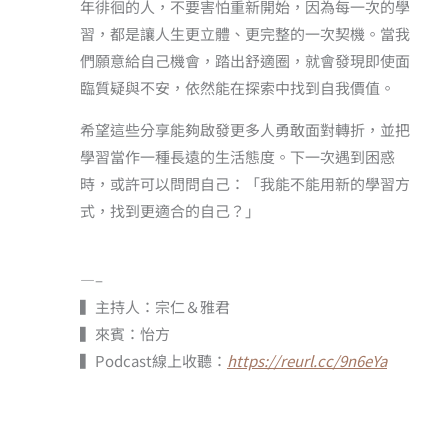
年徘徊的人，不要害怕重新開始，因為每一次的學
習，都是讓人生更立體、更完整的一次契機。當我
們願意給自己機會，踏出舒適圈，就會發現即使面
臨質疑與不安，依然能在探索中找到自我價值。
希望這些分享能夠啟發更多人勇敢面對轉折，並把
學習當作一種長遠的生活態度。下一次遇到困惑
時，或許可以問問自己：「我能不能用新的學習方
式，找到更適合的自己？」
—–
▍主持人：宗仁＆雅君
▍來賓：怡方
▍Podcast線上收聽：
https://reurl.cc/9n6eYa