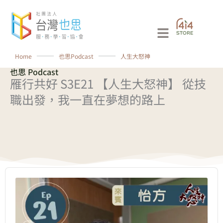
跳
至
Main
主
要
Menu
Home
⸻
也思Podcast
⸻
人生大怒神
內
也思 Podcast
容
雁行共好 S3E21 【人生大怒神】 從技
職出發，我一直在夢想的路上
Audio
Player