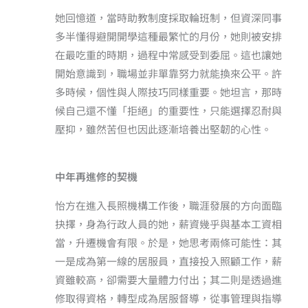
她回憶道，當時助教制度採取輪班制，但資深同事
多半懂得避開開學這種最繁忙的月份，她則被安排
在最吃重的時期，過程中常感受到委屈。這也讓她
開始意識到，職場並非單靠努力就能換來公平。許
多時候，個性與人際技巧同樣重要。她坦言，那時
候自己還不懂「拒絕」的重要性，只能選擇忍耐與
壓抑，雖然苦但也因此逐漸培養出堅韌的心性。
中年再進修的契機
怡方在進入長照機構工作後，職涯發展的方向面臨
抉擇，身為行政人員的她，薪資幾乎與基本工資相
當，升遷機會有限。於是，她思考兩條可能性：其
一是成為第一線的居服員，直接投入照顧工作，薪
資雖較高，卻需要大量體力付出；其二則是透過進
修取得資格，轉型成為居服督導，從事管理與指導