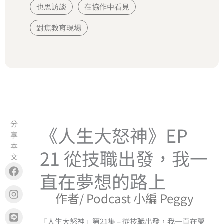
也思訪談
在協作中看見
對焦教育現場
分
《人生大怒神》EP
享
本
21 從技職出發，我一
文
Facebook
Instagram
Line
Copy
直在夢想的路上
作者/ Podcast 小編 Peggy
「人生大怒神」第21集 – 從技職出發，我一直在夢