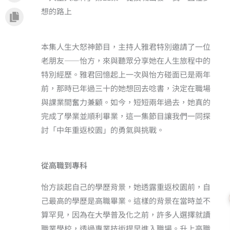
想的路上
本集人生大怒神節目，主持人雅君特別邀請了一位
老朋友——怡方，來與聽眾分享她在人生旅程中的
特別經歷。雅君回憶起上一次與怡方碰面已是兩年
前，那時已年過三十的她想回去唸書，決定在職場
與課業間奮力兼顧。如今，短短兩年過去，她真的
完成了學業並順利畢業，這一集節目讓我們一同探
討「中年重返校園」的勇氣與挑戰。
從高職到專科
怡方談起自己的學歷背景，她透露重返校園前，自
己最高的學歷是高職畢業。這樣的背景在當時並不
算罕見，因為在大學普及化之前，許多人選擇就讀
職業學校，透過專業技術提早進入職場。升上高職