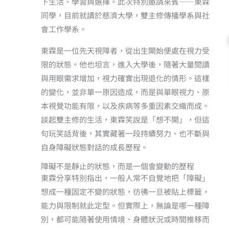
下生活、學習與選擇。此次特別邀請來賓——東霖
同學，目前就讀於慈濟大學，雙主修傳播學系與社
會工作學系。
東霖是一位先天視障者，從出生開始便處在視力受
限的狀態。他也坦言，進入大學後，隨著大量閱讀
與用眼需求增加，視力確實出現退化的情形。這樣
的變化，並非單一原因造成，而是與單眼視力、原
本視覺功能有限，以及疾病等多重因素交織而成。
談起雙主修的生活，東霖笑說是「想不開」，但這
句玩笑話背後，其實藏著一段持續努力、也不斷與
自身障礙狀態對話的成長歷程。
障礙不是靜止的狀態，而是一個會變動的歷程
東霖分享特別指出，一般人常不自覺地把「障礙」
想成一種固定不變的狀態，彷彿一旦被貼上標籤，
能力與限制就此定型。但實際上，無論是哪一種障
別，都可能隨著使用情境、身體狀況或時間推移而