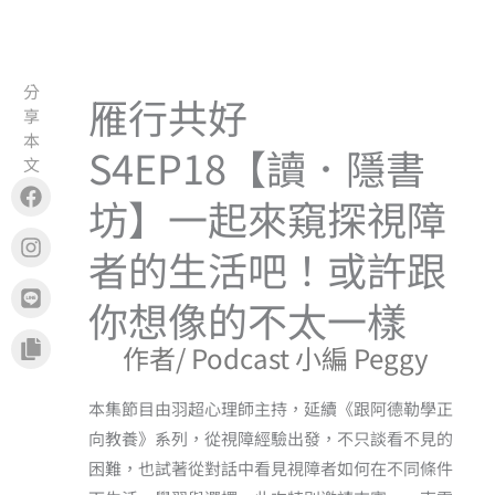
分
雁行共好
享
本
S4EP18【讀．隱書
文
Facebook
Instagram
Line
Copy
坊】一起來窺探視障
者的生活吧！或許跟
你想像的不太一樣
作者/ Podcast 小編 Peggy
本集節目由羽超心理師主持，延續《跟阿德勒學正
向教養》系列，從視障經驗出發，不只談看不見的
困難，也試著從對話中看見視障者如何在不同條件