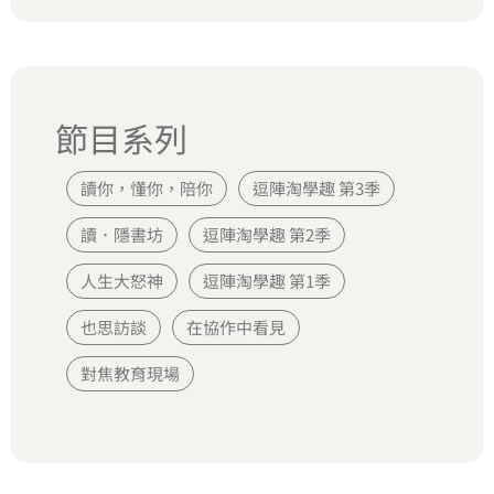
節目系列
讀你，懂你，陪你
逗陣淘學趣 第3季
讀．隱書坊
逗陣淘學趣 第2季
人生大怒神
逗陣淘學趣 第1季
也思訪談
在協作中看見
對焦教育現場