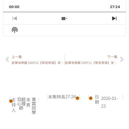
Playback
This
Backward
Pause
Forward
00:00
Rate
27:24
Episo
Previous
Show
Next
Episode
Episodes
Epis
Show
List
Podcast
Information
上一集
下一集
上一頁
下
逗陣淘學趣 S3EP10【學習現場】安親班功能是托育？還是補習？
逗陣淘學趣 S3EP11【學習現場】安親班老師，都在做什麼？
|
27:24
|
|
|
本集時長
日
2026-01-
|
羽超
東
|
主
來
期
心理
霖
持
賓
23
師
同
人
學