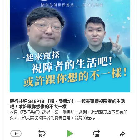
雁行共好 S4EP18 【讀．隱書坊】 一起來窺探視障者的生活
吧！或許跟你想像的不太一樣
本集《雁行共好》透過「讀．隱書坊」系列，邀請聽眾放下既有印
象，一起來窺探視障者的真實日常。視障的世界…
1
X
Skip
Play
Jump
Change
Share