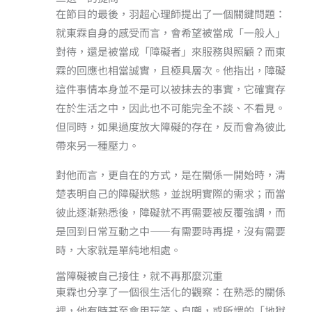
在節目的最後，羽超心理師提出了一個關鍵問題：
就東霖自身的感受而言，會希望被當成「一般人」
對待，還是被當成「障礙者」來服務與照顧？而東
霖的回應也相當誠實，且極具層次。他指出，障礙
這件事情本身並不是可以被抹去的事實，它確實存
在於生活之中，因此也不可能完全不談、不看見。
但同時，如果過度放大障礙的存在，反而會為彼此
帶來另一種壓力。
對他而言，更自在的方式，是在關係一開始時，清
楚表明自己的障礙狀態，並說明實際的需求；而當
彼此逐漸熟悉後，障礙就不再需要被反覆強調，而
是回到日常互動之中——有需要時再提，沒有需要
時，大家就是單純地相處。
當障礙被自己接住，就不再那麼沉重
東霖也分享了一個很生活化的觀察：在熟悉的關係
裡，他有時甚至會用玩笑、自嘲，或所謂的「地獄