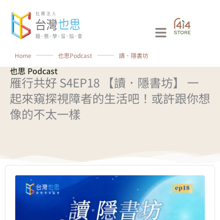
跳
至
Main
主
要
Menu
Home
⸻
也思Podcast
⸻
讀．隱書坊
內
也思 Podcast
容
雁行共好 S4EP18 【讀．隱書坊】 一
起來窺探視障者的生活吧！或許跟你想
像的不太一樣
Audio
Player