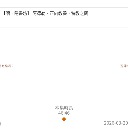
20 【讀．隱書坊】 阿德勒、正向教養、特教之間
19 【讀．隱書坊】 一場車禍，撞出不完美但完美的人生
雁行共好 S4EP18 【讀．隱書坊】 一起來窺探視障者的生活吧！或許跟你想像的不太一樣
17 【讀．隱書坊】 孩子承接的，往往是大人未面對的情緒 ​
習有趣嗎？
逗陣
P16 【讀．隱書坊】 孩子身上的大人影子：家庭互動如何形塑一個人
15 【讀．隱書坊】 走在教育之路的受傷經驗與修復的可能
|
本集時長
46:46
LOAD MORE
2026-03-20
師
|