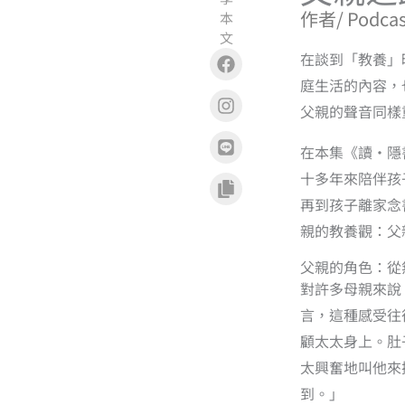
作者/ Podcas
本
文
Facebook
Instagram
Line
Copy
在談到「教養」
庭生活的內容，
父親的聲音同樣
在本集《讀·隱
十多年來陪伴孩
再到孩子離家念
親的教養觀：父
父親的角色：從
對許多母親來說
言，這種感受往
顧太太身上。肚
太興奮地叫他來
到。」