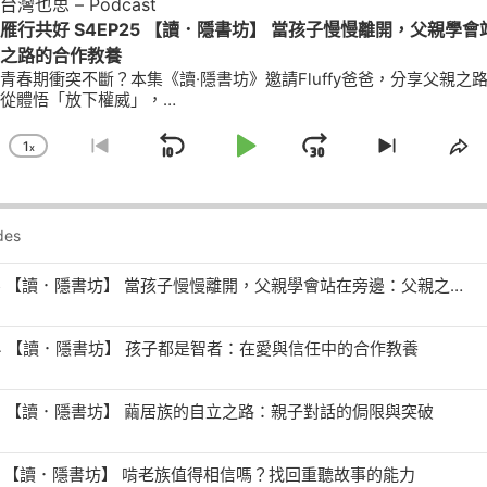
台灣也思 – Podcast
雁行共好 S4EP25 【讀．隱書坊】 當孩子慢慢離開，父親學
之路的合作教養
青春期衝突不斷？本集《讀·隱書坊》邀請Fluffy爸爸，分享父親之
從體悟「放下權威」，…
1
X
Skip
Play
Jump
Change
Go
Skip
Sh
Playback
To
To
Th
Backward
Pause
Forward
Rate
Previous
Next
Ep
Episode
Episode
雁行共好 S4EP25 【讀．隱書坊】 當孩子慢慢離開，父親學會站在旁邊：父親之路的合作教養
24 【讀．隱書坊】 孩子都是智者：在愛與信任中的合作教養
22 【讀．隱書坊】 繭居族的自立之路：親子對話的侷限與突破
21 【讀．隱書坊】 啃老族值得相信嗎？找回重聽故事的能力