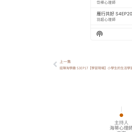
岱樺心理師
雁行共好 S4EP
羽超心理師
雁行共好 S4EP
Show
羽超心理師
Podcast
Information
羽超心理師
上一集
上一頁
雁行共好 S4EP
逗陣淘學趣 S3EP17【學習現場】小學生的生活學
淑真老師
雁行共好 S4E
淑真老師
雁行共好 S4EP
淑真老師
|
主持人
海蒂心理