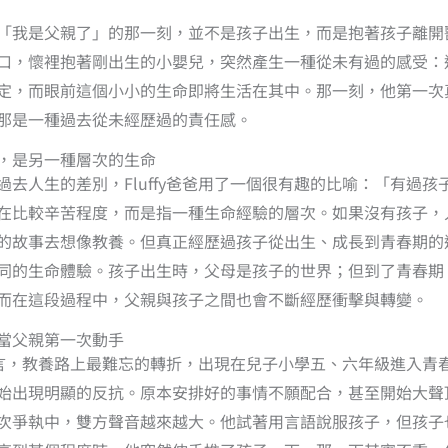
「我是父親了」的那一刻，並不是孩子出生，而是抱著孩子離開
口，懷裡抱著剛出生的小嬰兒，突然產生一種從未有過的感受：
定，而眼前這個小小的生命即將生活在其中。那一刻，他第一次
那是一種過去從未經歷過的責任感。
，是另一種層次的生命
過去人生的差別，Fluffy爸爸用了一個很有趣的比喻：「有過孩
在比較辛苦程度，而是指一種生命經驗的層次。如果沒有孩子，
的故事去想像教養。但真正經歷過孩子從出生、成長到青春期的
同的生命體驗。孩子出生時，父母是孩子的世界；但到了青春期
而在這段過程中，父親與孩子之間也會不斷經歷衝擊與轉變。
當父親第一次動手
爸爸而言，教養路上最難忘的轉折，出現在兒子小學五、六年級進入青
始出現明顯的反抗。原本安排好的事情不願配合，甚至開始大聲
次爭執中，雙方聲音越來越大。他試著用言語說服孩子，但孩子