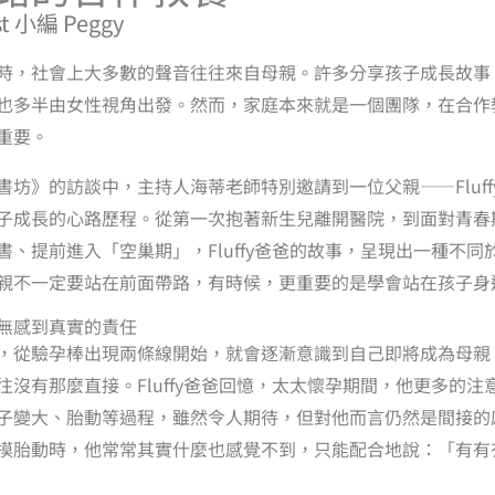
t 小編 Peggy
時，社會上大多數的聲音往往來自母親。許多分享孩子成長故事
也多半由女性視角出發。然而，家庭本來就是一個團隊，在合作
重要。
書坊》的訪談中，主持人海蒂老師特別邀請到一位父親——Fluff
子成長的心路歷程。從第一次抱著新生兒離開醫院，到面對青春
書、提前進入「空巢期」，Fluffy爸爸的故事，呈現出一種不同
親不一定要站在前面帶路，有時候，更重要的是學會站在孩子身
無感到真實的責任
，從驗孕棒出現兩條線開始，就會逐漸意識到自己即將成為母親
往沒有那麼直接。Fluffy爸爸回憶，太太懷孕期間，他更多的注
子變大、胎動等過程，雖然令人期待，但對他而言仍然是間接的
摸胎動時，他常常其實什麼也感覺不到，只能配合地說：「有有