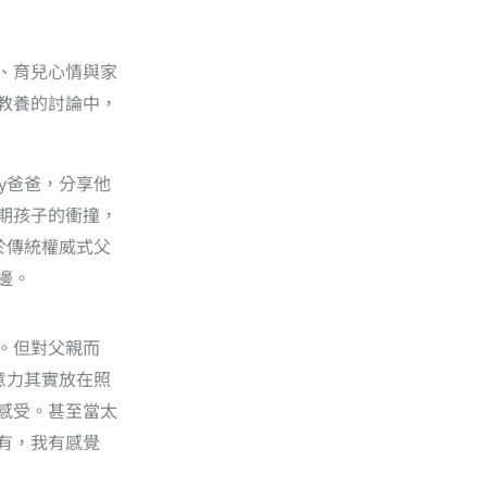
、育兒心情與家
教養的討論中，
y爸爸，分享他
期孩子的衝撞，
於傳統權威式父
邊。
。但對父親而
意力其實放在照
感受。甚至當太
有，我有感覺