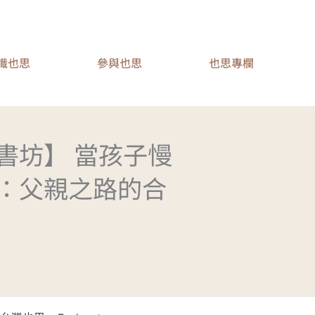
識也思
參與也思
也思專欄
隱書坊】 當孩子慢
：父親之路的合