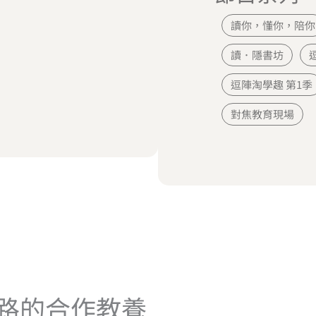
讀你，懂你，陪你
讀．隱書坊
逗陣淘學趣 第1季
對焦教育現場
路的合作教養