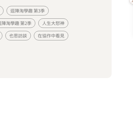
逗陣淘學趣 第3季
逗陣淘學趣 第2季
人生大怒神
也思訪談
在協作中看見