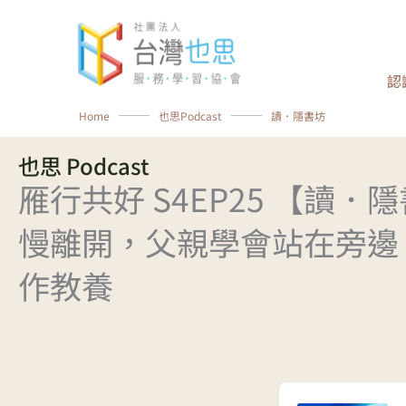
跳
至
主
認
要
內
Home
⸻
也思Podcast
⸻
讀．隱書坊
容
也思 Podcast
雁行共好 S4EP25 【讀．
慢離開，父親學會站在旁邊
作教養
Audio