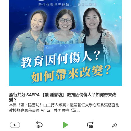
雁行共好 S4EP4 【讀·隱書坊】 教育因何傷人？如何帶來改
變？
本集《讀．隱書坊》由主持人淑真，邀請輔仁大學心理系張慈宜副
教授與也思秘書長 Anita，共同思辨《當…
1
X
Skip
Play
Jump
Change
Share