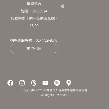
學習協會
驗
統編｜31988924
服務時間｜週一至週五 9:00 -
18:00
捐款客服專線｜02-7729-9147
支持也思
F
I
T
Y
S
M
a
n
h
o
p
a
Copyright 2026 © 社團法人台灣也思服務學習協會
c
s
r
u
o
p
All Rights Reserved.
e
t
e
t
t
-
b
a
a
u
i
m