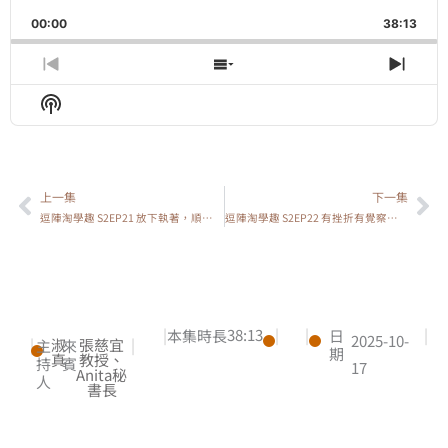
Playback
This
Backward
Pause
Forward
00:00
Rate
38:13
Episo
Previous
Show
Next
Episode
Episodes
Epis
Show
List
Podcast
Information
上一集
下一集
上一頁
下
逗陣淘學趣 S2EP21 放下執著，順乎天意
逗陣淘學趣 S2EP22 有挫折有覺察就是最好的禮物
|
38:13
|
|
|
本集時長
日
2025-10-
|
淑
張慈宜
|
主
來
期
真
教授、
持
賓
17
Anita秘
人
書長