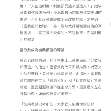
度。「人創造制度，制度卻反過來塑造人。」她以
AI 與時代變遷為例，認為教育內容與形式都應與時
俱進，否則制度就會變成阻礙改變的牆。她提到
《當我離開教職》一書，反映教師離職潮背後的深
層困境——真正讓人受傷的，不是教育，而是制度
化的教育。
當分數成為自我價值的等號
慈宜老師觀察到，近年學生比以往更深陷「分數等
於價值」的信念。儘管教育改革不斷推動，補習文
化依然盛行，考試壓力絲毫未減。她指出，臺灣教
育的問題在於與「資源分配」和「社會階級」緊密
相連，整套甄選制度不僅主導升學，更反過來左右
課程內容，讓學校被考試綁架。
「如果考試只考那些，大家就只能拼命鑽研那
些。」她無奈地說。這樣的體制讓學生陷入單一標