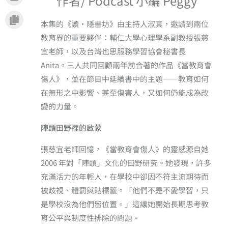
作者/ Podcast 小編 Peggy
本集的《讀·隱書坊》由主持人淑真，邀請到兩位
教育界的重要夥伴：輔仁大學心理學系副教授張慈
宜老師，以及台灣也思服務學習協會秘書長
Anita。三人共同回顧兩年前合著的作品《當教育會
傷人》，並在節目中延續書中的主題——教育如何
在無形之中影響、甚至傷害人，又如何仍能成為改
變的力量。
陣頭田野裡的啟蒙
張慈宜老師回憶，《當教育會傷人》的靈感源自她
2006 年對「陣頭」文化的田野研究。她發現，許多
充滿活力的年輕人，在學校中卻因不符主流期待而
被歧視、體罰與貼標籤。「他們不是不愛學習，只
是學校沒為他們留位置。」這讓她開始長期思考教
育公平與制度性排除的問題。