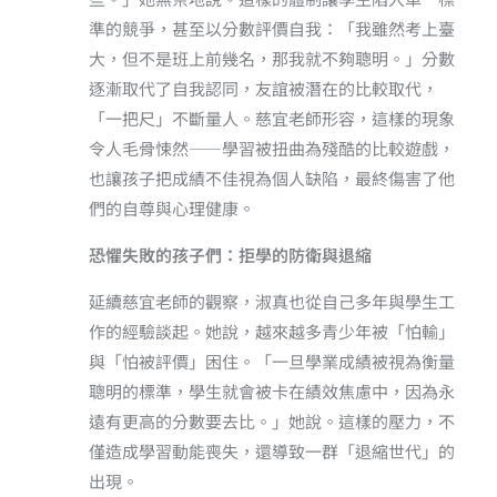
準的競爭，甚至以分數評價自我：「我雖然考上臺
大，但不是班上前幾名，那我就不夠聰明。」分數
逐漸取代了自我認同，友誼被潛在的比較取代，
「一把尺」不斷量人。慈宜老師形容，這樣的現象
令人毛骨悚然——學習被扭曲為殘酷的比較遊戲，
也讓孩子把成績不佳視為個人缺陷，最終傷害了他
們的自尊與心理健康。
恐懼失敗的孩子們：拒學的防衛與退縮
延續慈宜老師的觀察，淑真也從自己多年與學生工
作的經驗談起。她說，越來越多青少年被「怕輸」
與「怕被評價」困住。「一旦學業成績被視為衡量
聰明的標準，學生就會被卡在績效焦慮中，因為永
遠有更高的分數要去比。」她說。這樣的壓力，不
僅造成學習動能喪失，還導致一群「退縮世代」的
出現。