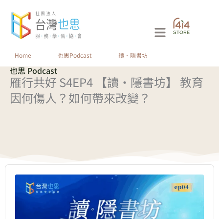
跳
至
Main
主
要
Menu
Home
⸻
也思Podcast
⸻
讀．隱書坊
內
也思 Podcast
容
雁行共好 S4EP4 【讀·隱書坊】 教育
因何傷人？如何帶來改變？
Audio
Player