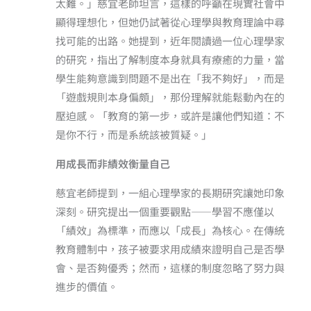
太難。」慈宜老師坦言，這樣的呼籲在現實社會中
顯得理想化，但她仍試著從心理學與教育理論中尋
找可能的出路。她提到，近年閱讀過一位心理學家
的研究，指出了解制度本身就具有療癒的力量，當
學生能夠意識到問題不是出在「我不夠好」，而是
「遊戲規則本身偏頗」，那份理解就能鬆動內在的
壓迫感。「教育的第一步，或許是讓他們知道：不
是你不行，而是系統該被質疑。」
用成長而非績效衡量自己
慈宜老師提到，一組心理學家的長期研究讓她印象
深刻。研究提出一個重要觀點——學習不應僅以
「績效」為標準，而應以「成長」為核心。在傳統
教育體制中，孩子被要求用成績來證明自己是否學
會、是否夠優秀；然而，這樣的制度忽略了努力與
進步的價值。