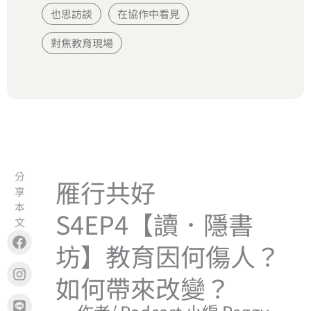
也思訪談
在協作中看見
對焦教育現場
分
雁行共好
享
本
S4EP4【讀．隱書
文
Facebook
Instagram
Line
Copy
坊】教育因何傷人？
如何帶來改變？