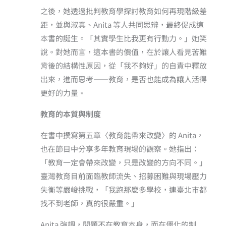
之後，她透過批判教育學探討教育如何再現階級差
距，並與淑真、Anita 等人共同思辨，最終促成這
本書的誕生。「其實學生比我更有行動力。」她笑
說。對她而言，這本書的價值，在於讓人看見苦難
背後的結構性原因，從「我不夠好」的自責中釋放
出來，進而思考——教育，是否也能成為讓人活得
更好的力量。
教育的本質與制度
在書中撰寫第五章〈教育能帶來改變〉的 Anita，
也在節目中分享多年教育現場的觀察。她指出：
「教育一定會帶來改變，只是改變的方向不同。」
臺灣教育目前面臨教師流失、招募困難與現場壓力
失衡等嚴峻挑戰，「我跑那麼多學校，連臺北市都
找不到老師，真的很嚴重。」
Anita 強調，問題不在教育本身，而在僵化的制