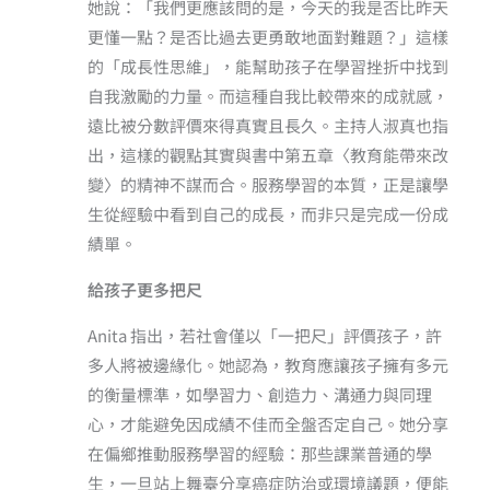
她說：「我們更應該問的是，今天的我是否比昨天
更懂一點？是否比過去更勇敢地面對難題？」這樣
的「成長性思維」，能幫助孩子在學習挫折中找到
自我激勵的力量。而這種自我比較帶來的成就感，
遠比被分數評價來得真實且長久。主持人淑真也指
出，這樣的觀點其實與書中第五章〈教育能帶來改
變〉的精神不謀而合。服務學習的本質，正是讓學
生從經驗中看到自己的成長，而非只是完成一份成
績單。
給孩子更多把尺
Anita 指出，若社會僅以「一把尺」評價孩子，許
多人將被邊緣化。她認為，教育應讓孩子擁有多元
的衡量標準，如學習力、創造力、溝通力與同理
心，才能避免因成績不佳而全盤否定自己。她分享
在偏鄉推動服務學習的經驗：那些課業普通的學
生，一旦站上舞臺分享癌症防治或環境議題，便能