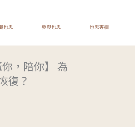
識也思
參與也思
也思專欄
懂你，陪你】 為
恢復？