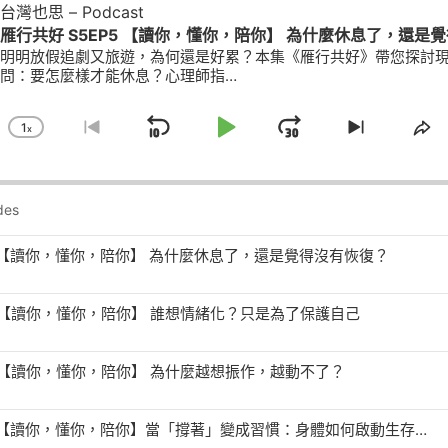
台灣也思 – Podcast
雁行共好 S5EP5 【讀你，懂你，陪你】 為什麼休息了，還是
明明放假追劇又旅遊，為何還是好累？本集《雁行共好》帶您探討
問：要怎麼樣才能休息？心理師指…
1
X
Skip
Play
Jump
Change
Go
Skip
Sh
Playback
To
To
Th
Backward
Pause
Forward
Rate
Previous
Next
Ep
Episode
Episode
P5 【讀你，懂你，陪你】 為什麼休息了，還是覺得沒有恢復？
4 【讀你，懂你，陪你】 誰想情緒化？只是為了保護自己
3 【讀你，懂你，陪你】 為什麼越想振作，越動不了？
雁行共好 S5EP2 【讀你，懂你，陪你】當「撐著」變成習慣：身體如何啟動生存模式？