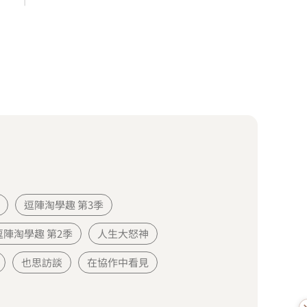
逗陣淘學趣 第3季
逗陣淘學趣 第2季
人生大怒神
也思訪談
在協作中看見