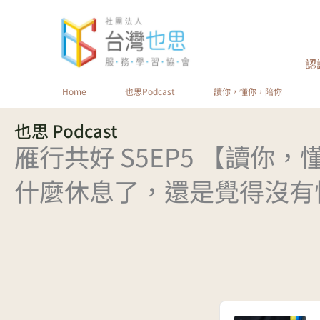
跳
至
主
認
要
內
Home
⸻
也思Podcast
⸻
讀你，懂你，陪你
容
也思 Podcast
雁行共好 S5EP5 【讀你，
什麼休息了，還是覺得沒有
Audio