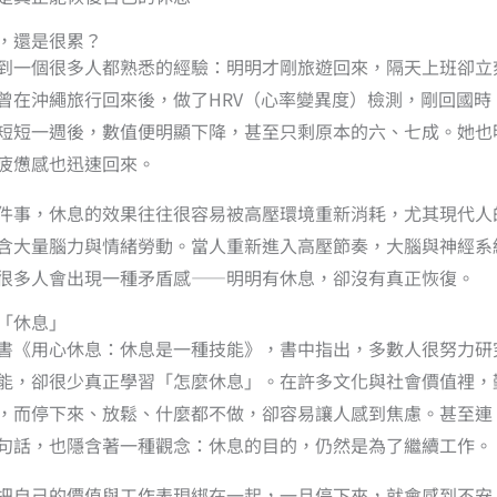
，還是很累？
到一個很多人都熟悉的經驗：明明才剛旅遊回來，隔天上班卻立
曾在沖繩旅行回來後，做了HRV（心率變異度）檢測，剛回國時
短短一週後，數值便明顯下降，甚至只剩原本的六、七成。她也
疲憊感也迅速回來。
件事，休息的效果往往很容易被高壓環境重新消耗，尤其現代人
含大量腦力與情緒勞動。當人重新進入高壓節奏，大腦與神經系
很多人會出現一種矛盾感——明明有休息，卻沒有真正恢復。
「休息」
書《用心休息：休息是一種技能》，書中指出，多數人很努力研
能，卻很少真正學習「怎麼休息」。在許多文化與社會價值裡，
，而停下來、放鬆、什麼都不做，卻容易讓人感到焦慮。甚至連
句話，也隱含著一種觀念：休息的目的，仍然是為了繼續工作。
把自己的價值與工作表現綁在一起，一旦停下來，就會感到不安