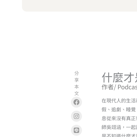
什麼才
分
享
作者/ Podcas
本
文
Facebook
Instagram
Line
Copy
在現代人的生活
假、追劇、睡覺
息從來沒有真正
師吳翊涵，一起
是不知道什麼才