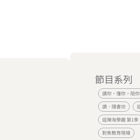
節目系列
讀你，懂你，陪你
讀．隱書坊
逗陣淘學趣 第1季
對焦教育現場