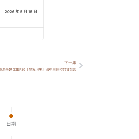
2026 年 5 月 15 日
2026 年 5 月 8 日
下一集
下一篇
陣淘學趣 S3EP30【學習現場】國中生住校的甘苦談
|
日期
|