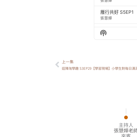
張慧嬅
雁行共好 S5E
張慧嬅
雁行共好 S5EP
Show
張慧嬅老師
Podcast
Information
上一集
上一頁
逗陣淘學趣 S3EP29【學習現場】小學生對每日
|
主持人
張慧嬅老
來賓