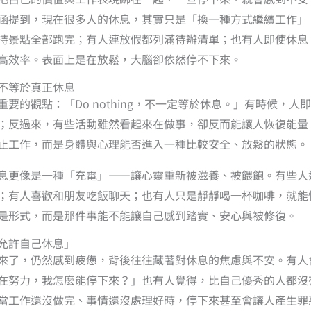
涵提到，現在很多人的休息，其實只是「換一種方式繼續工作」
持景點全部跑完；有人連放假都列滿待辦清單；也有人即使休息
高效率。表面上是在放鬆，大腦卻依然停不下來。
不等於真正休息
要的觀點：「Do nothing，不一定等於休息。」有時候，人
；反過來，有些活動雖然看起來在做事，卻反而能讓人恢復能量
止工作，而是身體與心理能否進入一種比較安全、放鬆的狀態。
息更像是一種「充電」——讓心靈重新被滋養、被餵飽。有些人
；有人喜歡和朋友吃飯聊天；也有人只是靜靜喝一杯咖啡，就能
是形式，而是那件事能不能讓自己感到踏實、安心與被修復。
允許自己休息」
來了，仍然感到疲憊，背後往往藏著對休息的焦慮與不安。有人
在努力，我怎麼能停下來？」也有人覺得，比自己優秀的人都沒
當工作還沒做完、事情還沒處理好時，停下來甚至會讓人產生罪