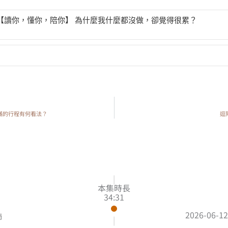
P1 【讀你，懂你，陪你】 為什麼我什麼都沒做，卻覺得很累？
0 【讀你，懂你，陪你】 陪伴社會退縮者的心理指南
滿滿的行程有何看法？
逗
|
本集時長
34:31
2026-06-12
師
|