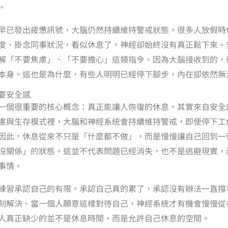
。
早已發出疲憊訊號，大腦仍然持續維持警戒狀態。很多人放假時
度、掛念同事狀況，看似休息了，神經卻始終沒有真正鬆下來。
解「不要焦慮」、「不要擔心」這類指令。因為大腦接收到的，
本身。這也是為什麼，有些人明明已經停下腳步，內在卻依然無
要安全感
一個很重要的核心概念：真正能讓人恢復的休息，其實來自安全
慮與生存模式裡，大腦和神經系統會持續維持警戒，即使停下工
因此，休息從來不只是「什麼都不做」，而是慢慢讓自己回到一
沒關係」的狀態。這並不代表問題已經消失，也不是逃避現實，
事情。
練習承認自己的有限。承認自己真的累了，承認沒有辦法一直撐
刻解決。當一個人願意這樣對待自己，神經系統才有機會慢慢從
人真正缺少的並不是休息時間，而是允許自己休息的空間。