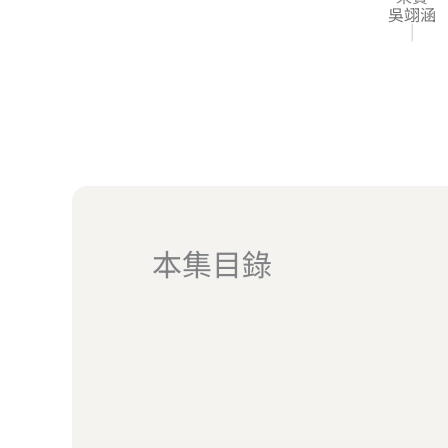
吳翊涵
|
本集目錄