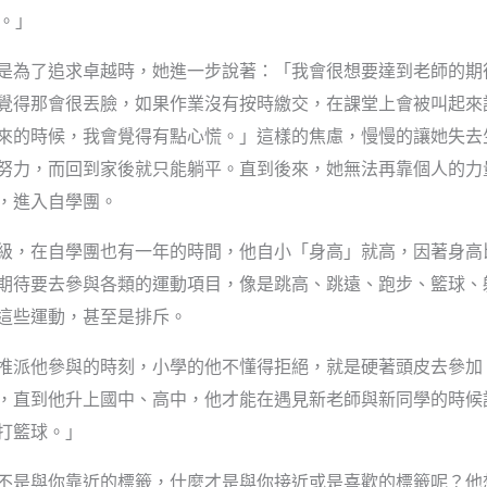
。」
是為了追求卓越時，她進一步說著：「我會很想要達到老師的期
覺得那會很丟臉，如果作業沒有按時繳交，在課堂上會被叫起來
來的時候，我會覺得有點心慌。」這樣的焦慮，慢慢的讓她失去
努力，而回到家後就只能躺平。直到後來，她無法再靠個人的力
，進入自學團。
級，在自學團也有一年的時間，他自小「身高」就高，因著身高
期待要去參與各類的運動項目，像是跳高、跳遠、跑步、籃球、
這些運動，甚至是排斥。
推派他參與的時刻，小學的他不懂得拒絕，就是硬著頭皮去參加
，直到他升上國中、高中，他才能在遇見新老師與新同學的時候
打籃球。」
不是與你靠近的標籤，什麼才是與你接近或是喜歡的標籤呢？他