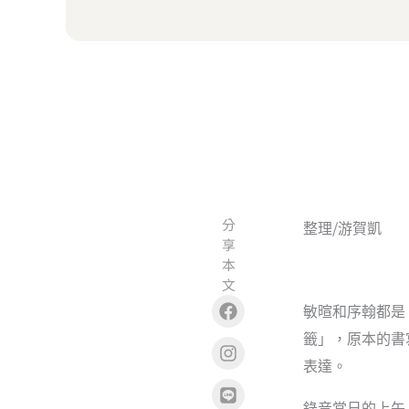
分
/
整理
游賀凱
享
本
文
Facebook
Instagram
Line
Copy
敏暄和序翰都是
籤」，原本的書
表達。
錄音當日的上午