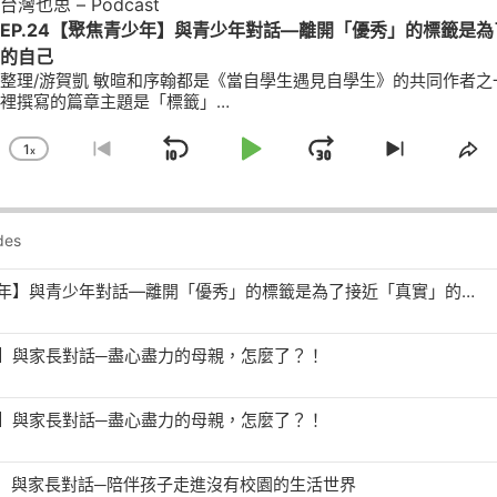
台灣也思 – Podcast
EP.24【聚焦青少年】與青少年對話—離開「優秀」的標籤是
的自己
整理/游賀凱 敏暄和序翰都是《當自學生遇見自學生》的共同作者之
裡撰寫的篇章主題是「標籤」…
1
X
Skip
Play
Jump
Change
Go
Skip
Sh
Playback
To
To
Th
Backward
Pause
Forward
Rate
Previous
Next
Ep
Episode
Episode
EP.24【聚焦青少年】與青少年對話—離開「優秀」的標籤是為了接近「真實」的自己
家庭】與家長對話─盡心盡力的母親，怎麼了？！
家庭】與家長對話─盡心盡力的母親，怎麼了？！
家庭】與家長對話─陪伴孩子走進沒有校園的生活世界