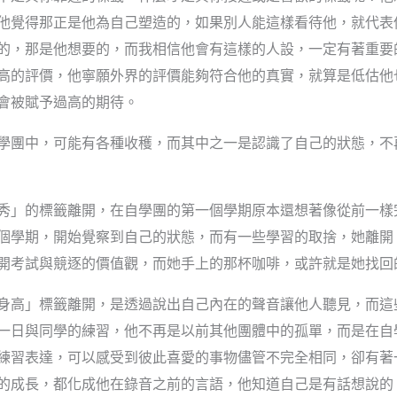
他覺得那正是他為自己塑造的，如果別人能這樣看待他，就代表
的，那是他想要的，而我相信他會有這樣的人設，一定有著重要
高的評價，他寧願外界的評價能夠符合他的真實，就算是低估他
會被賦予過高的期待。
學團中，可能有各種收穫，而其中之一是認識了自己的狀態，不
秀」的標籤離開，在自學團的第一個學期原本還想著像從前一樣
個學期，開始覺察到自己的狀態，而有一些學習的取捨，她離開
開考試與競逐的價值觀，而她手上的那杯咖啡，或許就是她找回
身高」標籤離開，是透過說出自己內在的聲音讓他人聽見，而這
一日與同學的練習，他不再是以前其他團體中的孤單，而是在自
練習表達，可以感受到彼此喜愛的事物儘管不完全相同，卻有著
的成長，都化成他在錄音之前的言語，他知道自己是有話想說的