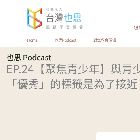
跳
至
主
認
要
內
Home
⸻
也思Podcast
⸻
對焦教育現場
容
也思 Podcast
EP.24【聚焦青少年】與
「優秀」的標籤是為了接近
Audio