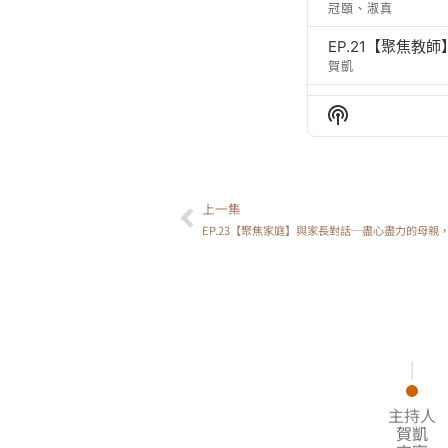
冠頤、淑真
EP.21【聚焦
賀凱
EP.20【聚焦
Show
賀凱
Podcast
Information
EP.19【聚焦青
冠頤、賀凱
上一集
上一頁
【聚焦青少年】與
EP.23【聚焦家庭】與家長對話─盡心盡力的母親
冠頤、賀凱
【聚焦家庭】與青
淑真、冠頤
【聚焦家庭】與青
淑真、冠頤
|
主持人
賀凱