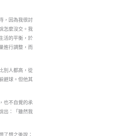
待，因為我很討
說怎麼沒交。我
生活的平衡，於
量進行調整，而
比別人都高，從
躲避球。但他其
，也不自覺的承
說出：「雖然我
想了想之後說：