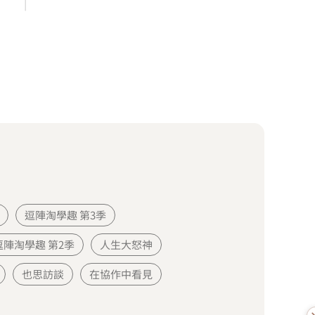
|
逗陣淘學趣 第3季
逗陣淘學趣 第2季
人生大怒神
也思訪談
在協作中看見