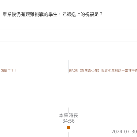
教師】畢業後仍有艱難挑戰的學生，老師送上的祝福是？
教師】看著學生畢業走出校門的身影，老師會想起什麼呢？
少年】一場20/30/40的對話─青少年在大學內的樣貌
青少年對話─自學生回到圍牆內的旅程
，怎麼了？！
EP.25【聚焦青少年】與青少年對話—當孩
少年對話─剪斷臍帶，共建親子相安的自在家庭
少年對話─不想讓父母困擾，就是青少年的體貼
|
本集時長
34:56
LOAD MORE
2024-07-30
|