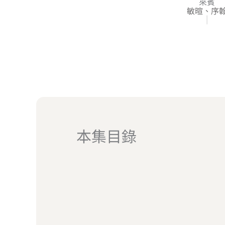
來賓
敏暄、序
|
本集目錄