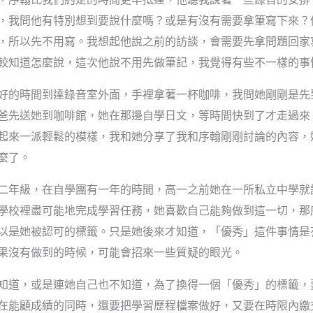
，我問他有特別想到要說什麼嗎？或是有沒有需要拿筆寫下來？
，所以先不用寫。我想起他說之前的訪談，會需要先拿問題回家
較知道怎麼說，這次他說不用先做筆記，我覺得有些不一樣的事
好的時間到達錄音室外面，手裡拿著一杯咖啡，我問她剛剛是先
爸先送她到咖啡館，她在那邊自學日文，等時間快到了才走過來
起來一派輕鬆的模樣，我和她分享了我和序翰剛剛討論的內容，
麼了。
二年級，在自學團有一年的時間，高一之前她在一所私立中學就
學校裡盡可能地完成學習任務，她喜歡自己能夠做到這一切，那
以是她被認可的標籤。只是她後來才知道，「優秀」這件事情是
果沒有做到的時候，可能會招來一些質疑的眼光。
知道，或是連她自己也不知道，為了換得一個「優秀」的標籤，
在能顧成績的同時，還要把學習歷程檔案做好，又要在時限內繳