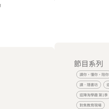
翰
節目系列
讀你，懂你，陪你
讀．隱書坊
逗陣淘學趣 第1季
對焦教育現場