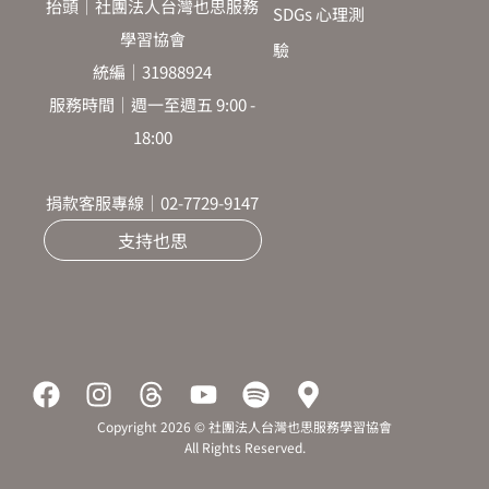
抬頭｜社團法人台灣也思服務
SDGs 心理測
學習協會
驗
統編｜31988924
服務時間｜週一至週五 9:00 -
18:00
捐款客服專線｜02-7729-9147
支持也思
F
I
T
Y
S
M
a
n
h
o
p
a
Copyright 2026 © 社團法人台灣也思服務學習協會
c
s
r
u
o
p
All Rights Reserved.
e
t
e
t
t
-