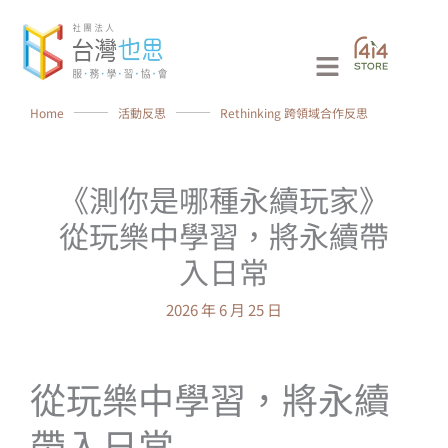
跳
至
Main
主
要
Menu
Home
⸻
活動反思
⸻
Rethinking 跨領域合作反思
內
容
《測你是哪種永續玩家》
從玩樂中學習，將永續帶
入日常
2026 年 6 月 25 日
從玩樂中學習，將永續
帶入日常