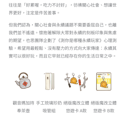
往往是「好累喔，吃力不討好」，彷彿關心社會、想讓世
界更好，注定是件苦差事。
但我們認為，關心社會與永續議題不需要委屈自己，也離
我們並不遙遠。懷抱著解除大眾對永續的刻板印象與焦慮
的期望，也思團隊企劃了《測你是哪種永續玩家》心理測
驗，希望用最輕鬆、沒有壓力的方式向大家傳達：永續其
實可以很好玩，而且它早就已經存在你的生活日常之中。
觀音媽加持
手工琉璃珍奶
絕版魔改立體
絕版魔改立體
奉茶壺
吸管組
悠遊卡 A款
悠遊卡 B款