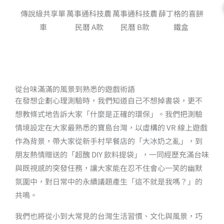
傳說級共享單
萬事通科技農
萬事通科技農
薛丁格的喜餅
車
民曆 A款
民曆 B款
鐵盒
從台味滿滿的風景到熟悉的遊戲術語
在發想企劃心理測驗時，我們知道自己不想掉書袋，更不
想教條式地告訴大家「什麼是正確的環保」。我們把測驗
情境設定在大家最熟悉的寶島台灣，以虛構的 VR 線上遊戲
作為背景，帶大家從新手村早餐店的「大冰奶之亂」，到
朋友熱情贈送的「超醜 DIY 飲料提袋」，一同經歷充滿台味
與既視感的突發任務，讓大家能在忍不住會心一笑的幽默
氛圍中，對日常中的永續議題產生「這不就是我嗎？」的
共鳴。
我們也將從小到大常見的台灣生活習慣、文化與風景，巧