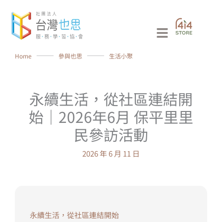
跳
至
Main
主
要
Menu
Home
⸻
參與也思
⸻
生活小聚
內
容
永續生活，從社區連結開
始｜2026年6月 保平里里
民參訪活動
2026 年 6 月 11 日
永續生活，從社區連結開始