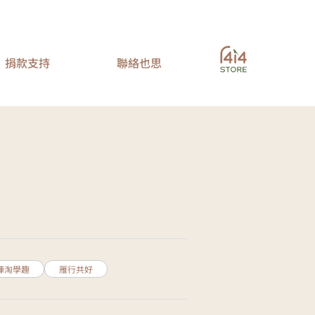
捐款支持
聯絡也思
陣淘學趣
雁行共好