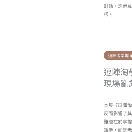
對話。透過
樣。
逗陣淘學趣 
逗陣淘
現場亂
本集《逗陣
反而影響了其
難題在於拿
鐵拳，而是老