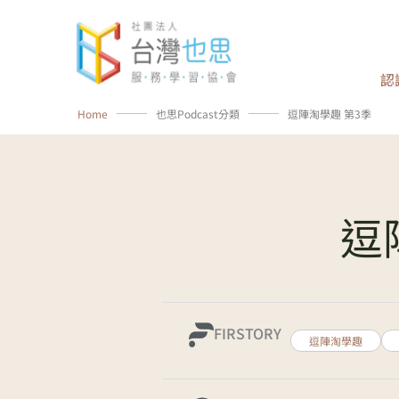
跳
至
主
認
要
內
Home
⸻
也思Podcast分類
⸻
逗陣淘學趣 第3季
容
逗
FIRSTORY
逗陣淘學趣