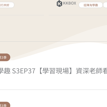
KKBOX
雁行共好
逗陣淘學趣
頁
頁
面
面
第3季
學趣 S3EP37【學習現場】資深老
第3季