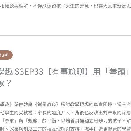
互相傾聽與理解，不僅能保留孩子天生的善意，也讓大人重新反思
第3季
學趣 S3EP33【有事尬聊】用「拳
象？
淘學趣》藉由韓劇《鐵拳教育》探討教學現場的真實困境。當今老
他學生的受教權；家長的過度介入，背後也反映出對未來的深層
捏「尊重」與「規範」的平衡，以培養具備獨立思辨力的孩子。解
師、家長與制度三方的相互理解與支持，攜手打造更健康的學習