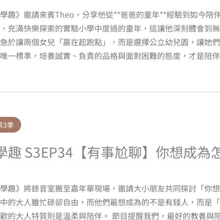
學趣》邀請來賓Theo，分享他從**爸爸的童年**經驗到如今陪
名、充滿快樂探索的實驗小學中度過的童年，這讓他深刻體會到無
急於讓兩個女兒「贏在起跑點」，而是選擇公立幼兒園，讓她們
唯一標準，培養誠實、負責的品格與面對困難的態度，才是陪伴
第3季
學趣 S3EP34【有事尬聊】你想成
淘學趣》將錄音室搬至嘉年華現場，邀請大小朋友共同探討「你想
中的大人雖忙碌卻自由，而他們最想成為的不是有錢人，而是「
歡的大人特質則是溫柔與陪伴。 節目提醒我們，最好的教養與