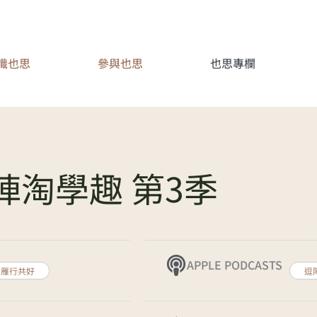
識也思
參與也思
也思專欄
陣淘學趣 第3季
APPLE PODCASTS
雁行共好
逗