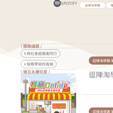
SPOTIFY
逗陣淘學趣
\ 關聯議題 /
# 與社會退縮者同行
逗陣淘學趣 
# 服務學習的真相
\ 徵召永續玩家 /
逗陣淘
逗陣淘學趣 