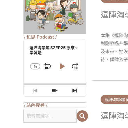
逗陣淘
本集《逗陣
\ 也思 Podcast /
Audio
對剛熬過升
Player
逗陣淘學趣 S2EP25 原來~
及未來，她沒
學習是
待，傾聽孩子
1
X
Skip
Play
Jump
Change
Playback
Backward
Pause
Forward
Rate
Previous
Show
Next
Episode
Episodes
Episode
逗陣淘學趣 
List
\ 站內搜尋 /
逗陣淘
搜尋關鍵字...