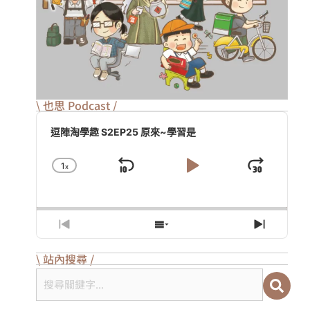
\ 也思 Podcast /
Audio
Player
逗陣淘學趣 S2EP25 原來~學習是
1
X
Skip
Play
Jump
Change
Playback
Backward
Pause
Forwa
Rate
Previous
Show
Next
Episode
Episodes
Episod
List
\ 站內搜尋 /
搜尋關鍵字...