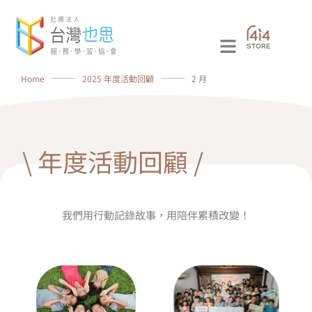
跳
至
Main
主
要
Menu
Home
⸻
2025 年度活動回顧
⸻
2 月
內
容
\ 年度活動回顧 /
我們用行動記錄故事，用陪伴累積改變！