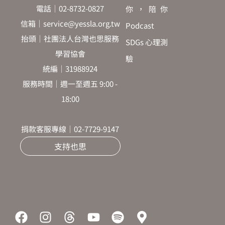
電話｜02-8732-0827
你，陪你
信箱｜service@yessla.org.tw
Podcast
抬頭｜社團法人台灣也思服務
SDGs 心理測
學習協會
驗
統編｜31988924
服務時間｜週一至週五 9:00 -
18:00
捐款客服專線｜02-7729-9147
支持也思
F
I
T
Y
S
M