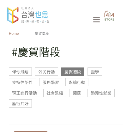
跳
至
Main
主
要
Menu
Home
⸻
慶賀階段
內
容
#慶賀階段
伴你飛翔
公民行動
慶賀階段
拒學
支持性陪伴
服務學習
永續行動
現正進行活動
社會退縮
繭居
過渡性就業
雁行共好