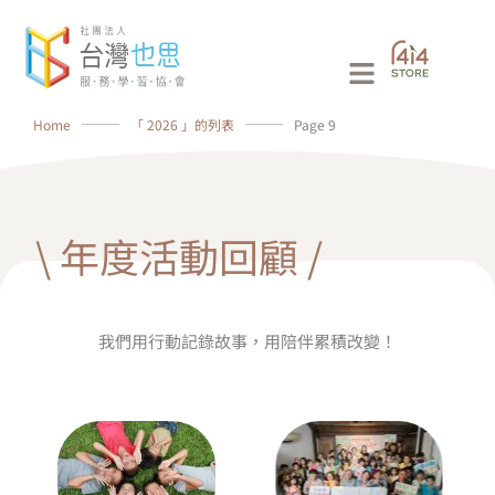
跳
至
Main
主
要
Menu
Home
⸻
「 2026 」的列表
⸻
Page 9
內
容
\ 年度活動回顧 /
我們用行動記錄故事，用陪伴累積改變！