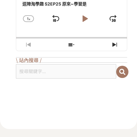
Player
逗陣淘學趣 S2EP25 原來~學習是
1
X
Skip
Play
Jump
Change
Playback
Backward
Pause
Forwa
Rate
Previous
Show
Next
Episode
Episodes
Episod
List
\ 站內搜尋 /
搜尋關鍵字...