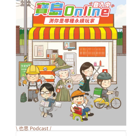
\ 也思 Podcast /
Audio