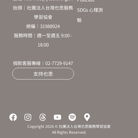
抬頭｜社團法人台灣也思服務
SDGs 心理測
學習協會
驗
統編｜31988924
服務時間｜週一至週五 9:00 -
18:00
捐款客服專線｜02-7729-9147
支持也思
F
I
T
Y
S
M
a
n
h
o
p
a
Copyright 2026 © 社團法人台灣也思服務學習協會
c
s
r
u
o
p
All Rights Reserved.