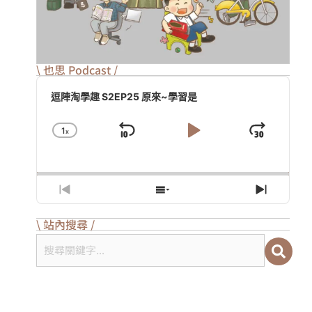
\ 也思 Podcast /
Audio
Player
逗陣淘學趣 S2EP25 原來~學習是
1
X
Skip
Play
Jump
Change
Playback
Backward
Pause
Forwa
Rate
Previous
Show
Next
Episode
Episodes
Episod
List
\ 站內搜尋 /
搜尋關鍵字...