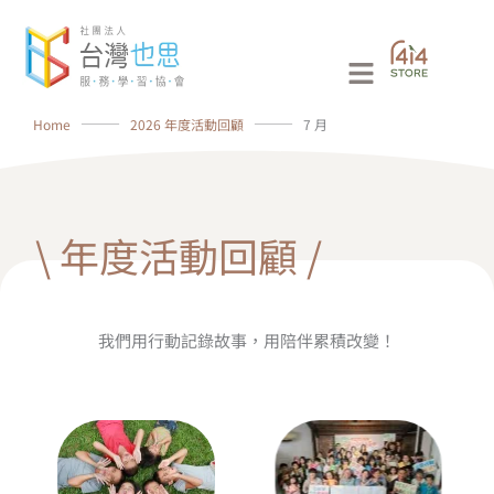
跳
至
Main
主
要
Menu
Home
⸻
2026 年度活動回顧
⸻
7 月
內
容
\ 年度活動回顧 /
我們用行動記錄故事，用陪伴累積改變！