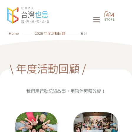
跳
至
Main
主
要
Menu
Home
⸻
2026 年度活動回顧
⸻
6 月
內
容
\ 年度活動回顧 /
我們用行動記錄故事，用陪伴累積改變！