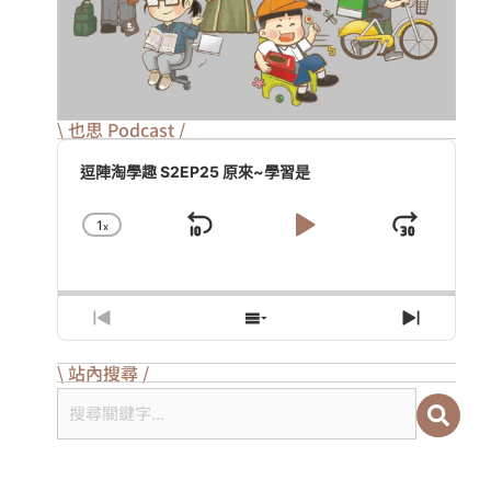
\ 也思 Podcast /
Audio
Player
逗陣淘學趣 S2EP25 原來~學習是
1
X
Skip
Play
Jump
Change
Playback
Backward
Pause
Forwa
Rate
Previous
Show
Next
Episode
Episodes
Episod
List
\ 站內搜尋 /
搜尋關鍵字...