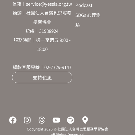
信箱｜service@yessla.org.tw
Podcast
抬頭｜社團法人台灣也思服務
SDGs 心理測
學習協會
驗
統編｜31988924
服務時間｜週一至週五 9:00 -
18:00
捐款客服專線｜02-7729-9147
支持也思
F
I
T
Y
S
M
a
n
h
o
p
a
Copyright 2026 © 社團法人台灣也思服務學習協會
c
s
r
u
o
p
All Rights Reserved.